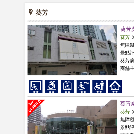
葵芳
葵芳
葵芳
無障
景點
葵芳
商舖主
葵青
葵芳
無障
景點