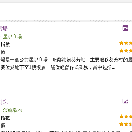
廣場
屋邨商場
礙指數
評價
廣場是一個公共屋邨商場，毗鄰港鐵葵芳站，主要服務葵芳村的
要位於地下至1樓樓層，舖位經營各式業務，當中包括...
劇院
演藝場地
礙指數
評價