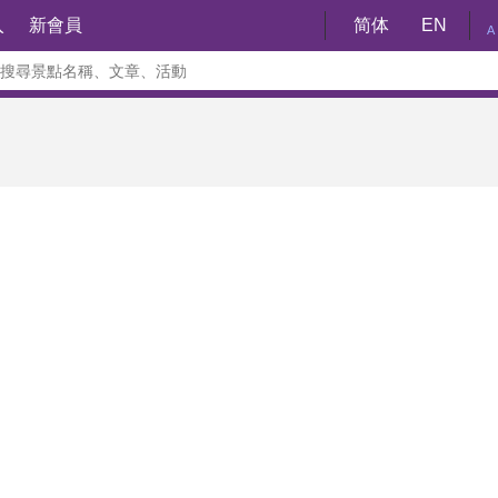
入
新會員
简体
EN
A