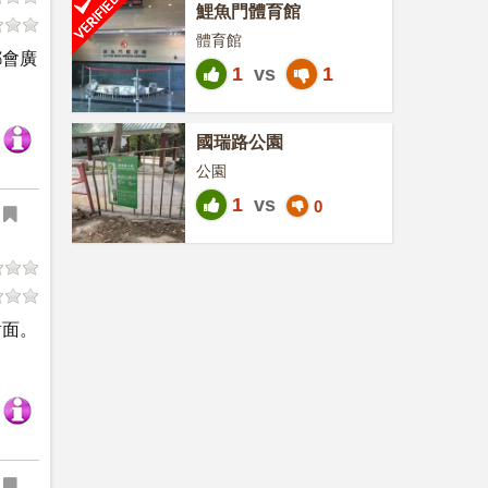
鯉魚門體育館
體育館
都會廣
1
vs
1
國瑞路公園
公園
1
vs
0
對面。