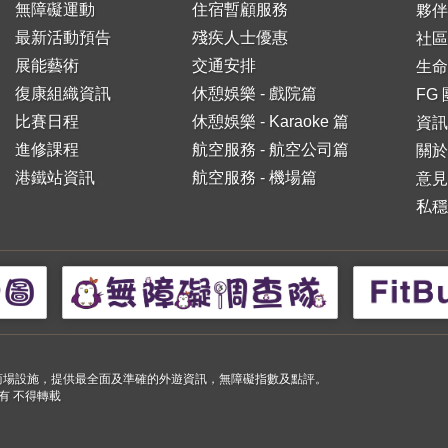
無障礙運動
住宿暫顧服務
夥伴
最新活動預告
殘疾人士優惠
社區
展能藝術
交通安排
生命
復康組織資訊
休憩娛樂 - 戲院篇
FG
比賽日程
休憩娛樂 - Karaoke 篇
資訊
進修課程
航空服務 - 航空公司篇
關於
港鐵站資訊
航空服務 - 機場篇
意見
私穩
小購物商場設施，提供最全面及準確的外遊資訊，無障礙指數及點評。
 版權所有 不得轉載