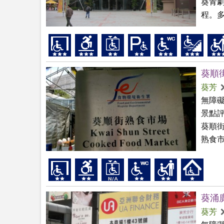
葵青劇
程。多
葵順
葵芳
無障
景點
葵順
熟食市
葵涌
葵芳