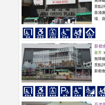
無障
景點
葵涌
場、
新都
葵芳
無障
景點
新都
百老匯