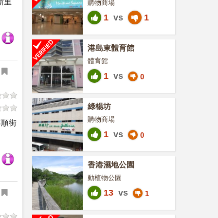
新里
購物商場
1
vs
1
港島東體育館
體育館
1
vs
0
綠楊坊
購物商場
葵順街
1
vs
0
香港濕地公園
動植物公園
13
vs
1