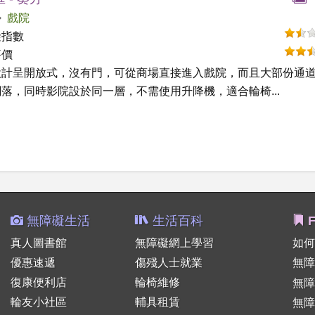
戲院
礙指數
評價
設計呈開放式，沒有門，可從商場直接進入戲院，而且大部份通
落，同時影院設於同一層，不需使用升降機，適合輪椅...
無障礙生活
生活百科
F
真人圖書館
無障礙網上學習
如何
優惠速遞
傷殘人士就業
無障
復康便利店
輪椅維修
無
輪友小社區
輔具租賃
無障