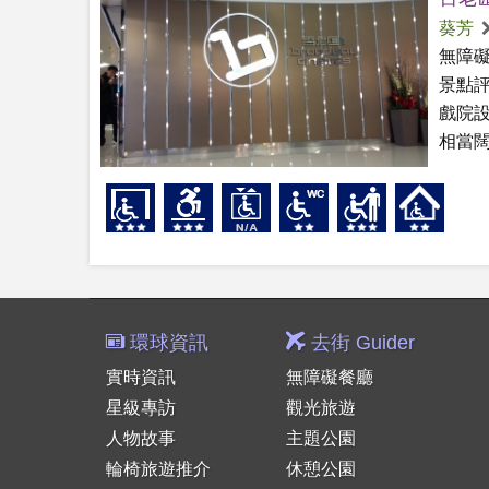
葵芳
無障
景點
戲院
相當闊
環球資訊
去街 Guider
實時資訊
無障礙餐廳
星級專訪
觀光旅遊
人物故事
主題公園
輪椅旅遊推介
休憩公園