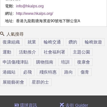
電郵:
info@hkalps.org
網址:
http://www.hkalps.org/
地址:
香港九龍觀塘海濱道90號地下辦公室A
人氣搜尋
復康組織
就業
輪椅交通
鑽的
輪椅旅遊
運動
活動推介
社會福利署
主題公園
申請傷殘津貼
購物指南
培訓
復康會
港鐵站
必飛
殘疾特惠
路向
傷青
展能藝術會
星群的士
環球資訊
去街 Guider