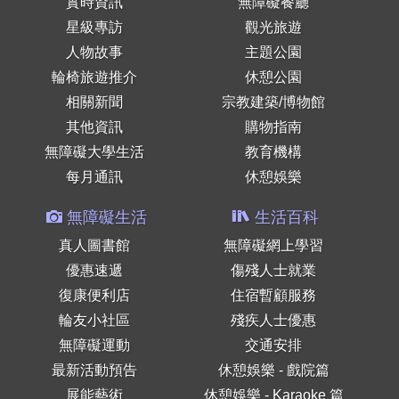
實時資訊
無障礙餐廳
星級專訪
觀光旅遊
人物故事
主題公園
輪椅旅遊推介
休憩公園
相關新聞
宗教建築/博物館
其他資訊
購物指南
無障礙大學生活
教育機構
每月通訊
休憩娛樂
無障礙生活
生活百科
真人圖書館
無障礙網上學習
優惠速遞
傷殘人士就業
復康便利店
住宿暫顧服務
輪友小社區
殘疾人士優惠
無障礙運動
交通安排
最新活動預告
休憩娛樂 - 戲院篇
展能藝術
休憩娛樂 - Karaoke 篇