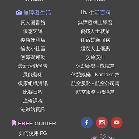
無障礙生活
生活百科
真人圖書館
無障礙網上學習
優惠速遞
傷殘人士就業
復康便利店
住宿暫顧服務
輪友小社區
殘疾人士優惠
無障礙運動
交通安排
最新活動預告
休憩娛樂 - 戲院篇
展能藝術
休憩娛樂 - Karaoke 篇
復康組織資訊
航空服務 - 航空公司篇
比賽日程
航空服務 - 機場篇
進修課程
港鐵站資訊
FREE GUIDER
如何使用 FG