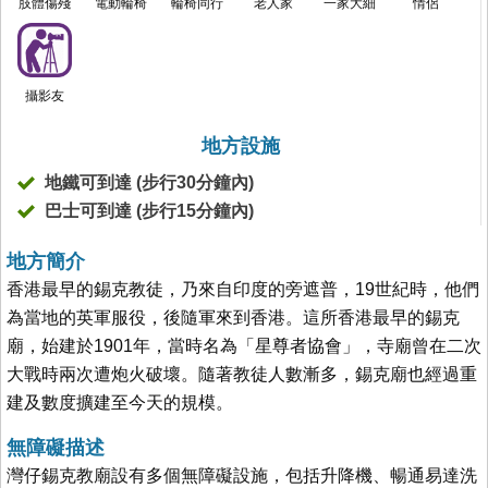
肢體傷殘
電動輪椅
輪椅同行
老人家
一家大細
情侶
攝影友
地方設施
地鐵可到達 (步行30分鐘內)
巴士可到達 (步行15分鐘內)
地方簡介
香港最早的錫克教徒，乃來自印度的旁遮普，19世紀時，他們
為當地的英軍服役，後隨軍來到香港。這所香港最早的錫克
廟，始建於1901年，當時名為「星尊者協會」，寺廟曾在二次
大戰時兩次遭炮火破壞。隨著教徒人數漸多，錫克廟也經過重
建及數度擴建至今天的規模。
無障礙描述
灣仔錫克教廟設有多個無障礙設施，包括升降機、暢通易達洗