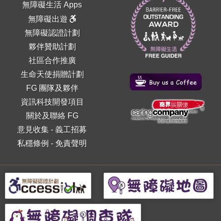
無障礙生活 Apps
無障礙出遊
無障礙認證計劃
夥伴贊助計劃
社區合作推廣
生命天使捐贈計劃
FG 團隊及夥伴
資訊科技開發項目
關於及聯絡 FG
意見收集
-
義工招募
私穩條例
-
免責聲明