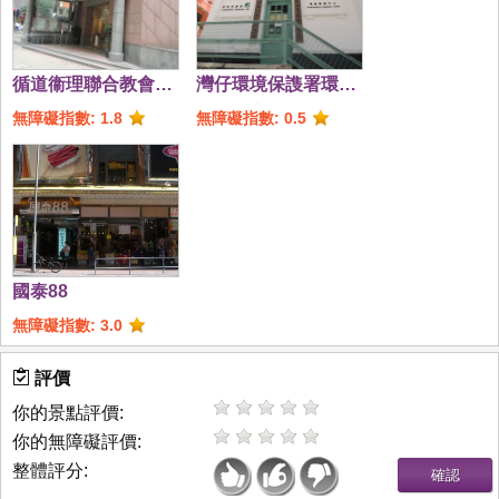
循道衞理聯合教會香
灣仔環境保謢署環境
港堂
資源中心 (前身百年
無障礙指數: 1.8
無障礙指數: 0.5
郵局)
國泰88
無障礙指數: 3.0
評價
你的景點評價:
你的無障礙評價:
整體評分: