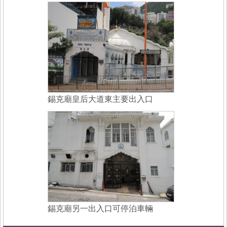
錫克廟皇后大道東主要出入口
錫克廟另一出入口可停泊車輛