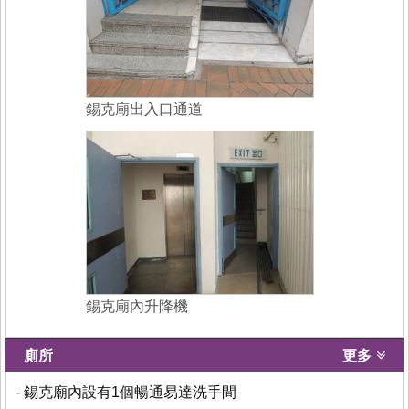
錫克廟出入口通道
錫克廟內升降機
廁所
更多
- 錫克廟內設有1個暢通易達洗手間