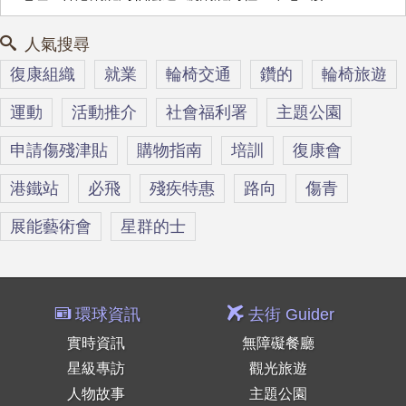
人氣搜尋
復康組織
就業
輪椅交通
鑽的
輪椅旅遊
運動
活動推介
社會福利署
主題公園
申請傷殘津貼
購物指南
培訓
復康會
港鐵站
必飛
殘疾特惠
路向
傷青
展能藝術會
星群的士
環球資訊
去街 Guider
實時資訊
無障礙餐廳
星級專訪
觀光旅遊
人物故事
主題公園