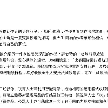
有提到作者的身體狀況。但細心觀察，你便會看到作者的故事，
的主角是一隻雙翼較短的海鷗，但天生聽障的作者宋耀晉相信，
追尋自己的夢想。
)其後介紹另一件令他感受深刻的作品：譚敏玲的「赴展能節旅途
際展能節」驚心動魄的過程。Joe回憶道：「比賽團隊因錯過航
擊，令情況更加混亂。團隊需要臨時於當地重新安排行程，及後
方轉機繼續行程，幸好最後全部人安抵法國波爾多，還在「國際展
口述影像。視障人士可利用智能電話，透過相應的應用程式收聽
，藉著立體藝術呈現展品的質感及紋理特徵，讓視障人士「摸」
欣賞作品。公眾人士亦可藉此進一步了解不同能力朋友接觸和享