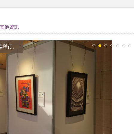
其他資訊
樓舉行。
1
2
3
4
5
6
7