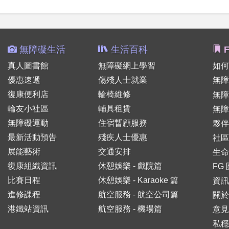
無障礙生活
生活百科
F
真人圖書館
無障礙網上學習
如何
優惠速遞
傷殘人士就業
無障
復康便利店
輪椅維修
無
輪友小社區
輔具租賃
無障
無障礙運動
住宿暫顧服務
夥伴
最新活動預告
殘疾人士優惠
社區
展能藝術
交通安排
生命
復康組織資訊
休憩娛樂 - 戲院篇
FG
比賽日程
休憩娛樂 - Karaoke 篇
資訊
進修課程
航空服務 - 航空公司篇
關於
港鐵站資訊
航空服務 - 機場篇
意見
私穩