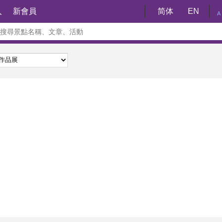
入
新會員
简体
EN
A