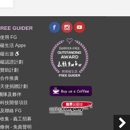
REE GUIDER
使用 FG
礙生活 Apps
障礙出遊
礙認證計劃
贊助計劃
合作推廣
天使捐贈計劃
 團隊及夥伴
科技開發項目
及聯絡 FG
收集
-
義工招募
條例
-
免責聲明