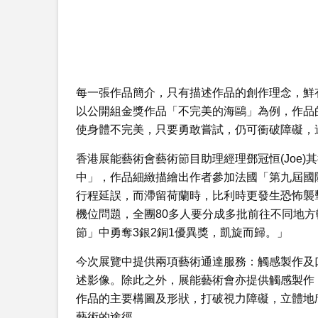
每一張作品簡介，只有描述作品的創作理念，鮮
以公開組金獎作品「不完美的海鷗」為例，作品
使身體不完美，只要勇敢嘗試，仍可衝破障礙，
香港展能藝術會藝術節目助理經理鄧冠恒(Joe
中」，作品細緻描繪出作者參加法國「第九屆國
行程延誤，而滯留荷蘭時，比利時更發生恐怖襲
機位問題，全團80多人要分成多批前往不同地
節」中勇奪3銀2銅1優異獎，凱旋而歸。」
今次展覽中提供兩項藝術通達服務：觸感製作及
述影像。除此之外，展能藝術會亦提供觸感製作
作品的主要構圖及形狀，打破視力障礙，立體地
藝術的途徑。