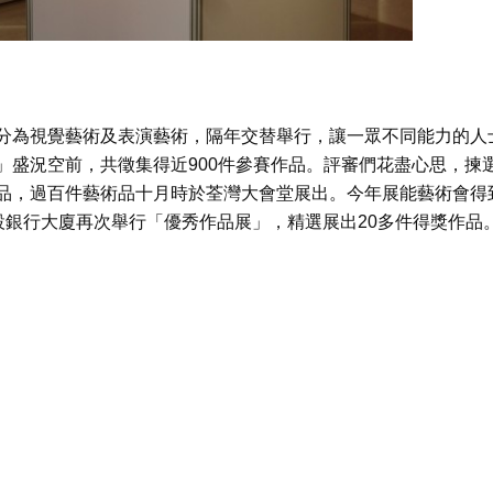
分為視覺藝術及表演藝術，隔年交替舉行，讓一眾不同能力的人
」盛況空前，共徵集得近900件參賽作品。評審們花盡心思，揀
品，過百件藝術品十月時於荃灣大會堂展出。今年展能藝術會得
設銀行大廈再次舉行「優秀作品展」，精選展出20多件得獎作品