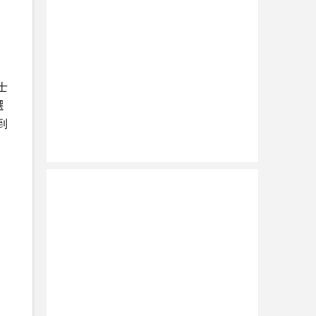
士
選
到
。