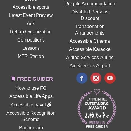
Respite Accommodation
Accessible sports
Disabled Persons
Latest Event Preview
Discount
Arts
Transportation
Rehab Organization
Arrangements
Competitions
Accessible Cinema
Lessons
Accessible Karaoke
MTR Station
Airline Services-Airline
Air Services-Airport
FREE GUIDER
How to use FG
Accessible Life Apps
Accessible travel
Accessible Recognition
Scheme
Partnership