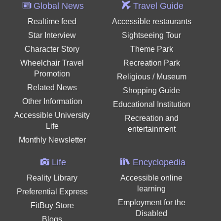
Global News
Travel Guide
Realtime feed
Accessible restaurants
Star Interview
Sightseeing Tour
Character Story
Theme Park
Wheelchair Travel
Recreation Park
Promotion
Religious / Museum
Related News
Shopping Guide
Other Information
Educational Institution
Accessible University
Recreation and
Life
entertainment
Monthly Newsletter
Life
Encyclopedia
Reality Library
Accessible online
learning
Preferential Express
Employment for the
FitBuy Store
Disabled
Blogs