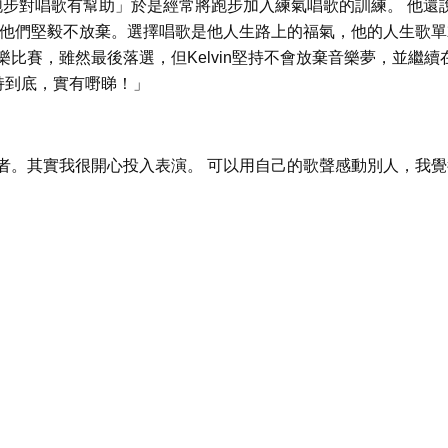
跑步對唱歌有幫助」於是經常將跑步加入練氣唱歌的訓練。 他還
學習他們堅毅不放棄。選擇唱歌是他人生路上的福氣，他的人生歌單
比賽，雖然最後落選，但Kelvin堅持不會放棄音樂夢，並繼續
堅持到底，實有嘢睇！」
者。其實我很開心投入表演。 可以用自己的歌聲感動別人，我覺