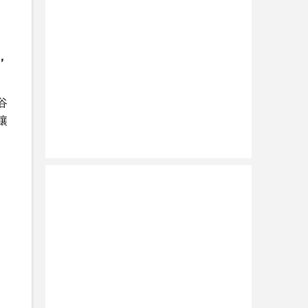
，
谷
讓