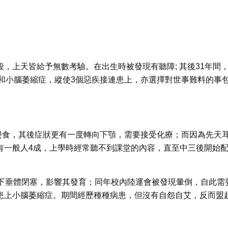
階段，上天皆給予無數考驗。在出生時被發現有聽障; 其後31年間
和小腦萎縮症，縱使3個惡疾接連患上，亦選擇對世事難料的事
侵食，其後症狀更有一度轉向下顎，需要接受化療；而因為先天
力只有一般人4成，上學時經常聽不到課堂的內容，直至中三後開始
有腦下垂體閉塞，影響其發育；同年校內陸運會被發現暈倒，自此需
證實患上小腦萎縮症。期間經歷種種病患，但沒有自怨自艾，反而盟