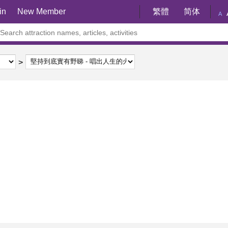
in
New Member
繁體
简体
A