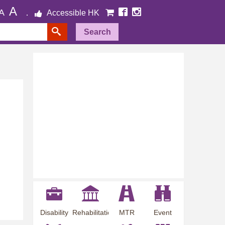
A
A
Accessible HK
Search
Disability
Rehabilitation
MTR
Event
Employment
Information
Station
Preview