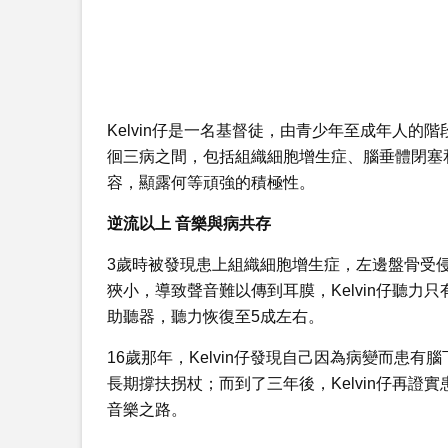
Kelvin仔是一名基督徒，由青少年至成年人的
徊三病之間，包括組織細胞增生症、腦垂體閉塞
容，顯露何等頑強的積極性。
逆流以上 音樂與病共存
3歲時被發現患上組織細胞增生症，左邊盤骨受
狹小，導致聲音難以傳到耳膜，Kelvin仔聽
助聽器，聽力恢復至5成左右。
16歲那年，Kelvin仔發現自己因為病變而患
長期撐扶拐杖；而到了三年後，Kelvin仔再
音樂之路。