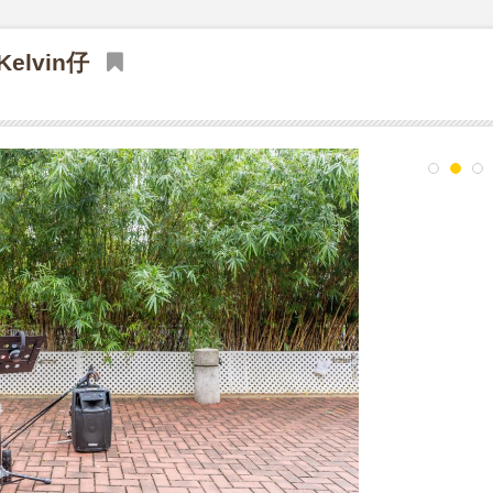
elvin仔
1
2
3