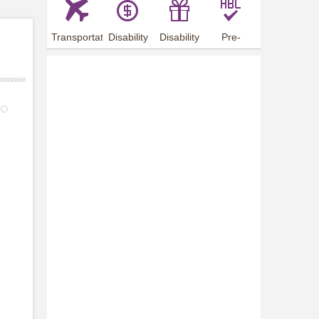
Transportation
Disability
Disability
Pre-
Arrangements
Allowance
Offer
employment
training
4