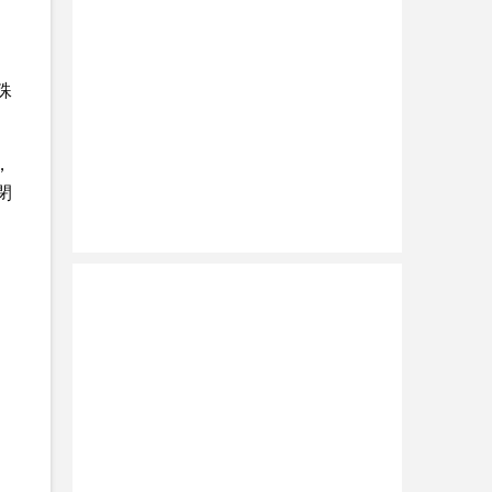
殊
，
閉