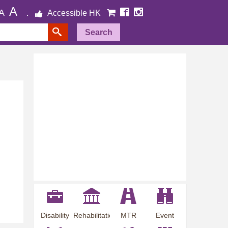
A
A
Accessible HK
Search
Disability
Rehabilitation
MTR
Event
Employment
Information
Station
Preview