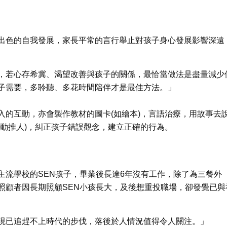
出色的自我發展，家長平常的言行舉止對孩子身心發展影響深遠
，若心存希冀、渴望改善與孩子的關係，最恰當做法是盡量減少
子需要，多聆聽、多花時間陪伴才是最佳方法。」
入的互動，亦會製作教材的圖卡(如繪本)，言語治療，用故事去
動推人)，糾正孩子錯誤觀念，建立正確的行為。
主流學校的SEN孩子，畢業後長達6年沒有工作，除了為三餐外
照顧者因長期照顧SEN小孩長大，及後想重投職場，卻發覺已與
現已追趕不上時代的步伐，落後於人情況值得令人關注。」