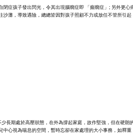
閉症孩子發出閃光，令其出現腦癇症即 「癲癇症」; 另外更心
往沙灘，導致遇險，總總皆因對孩子照顧不力或放任不管所引起
現不少長期處於高壓狀態，在外為撐起家庭，故作堅強，但在硬朗
兒中心視為喘息的空間，暫時忘卻在家處理的大小事務，如釋重