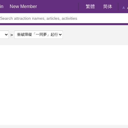
in
New Member
繁體
简体
A