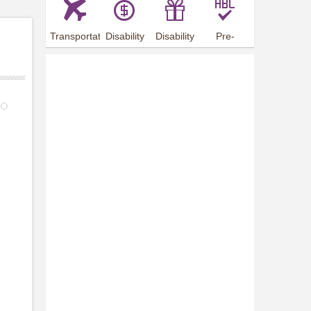
Transportation
Disability
Disability
Pre-
Arrangements
Allowance
Offer
employment
training
5