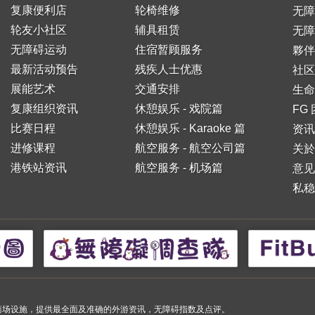
复康便利店
轮椅维修
无
轮友小社区
辅具租赁
无障
无障碍运动
住宿暂顾服务
夥伴
最新活动预告
残疾人士优惠
社区
展能艺术
交通安排
生命
复康组织资讯
休憩娱乐 - 戏院篇
FG
比赛日程
休憩娱乐 - Karaoke 篇
资讯
进修课程
航空服务 - 航空公司篇
关於
港铁站资讯
航空服务 - 机场篇
意见
私稳
小购物商场设施，提供最全面及准确的外游资讯，无障碍指数及点评。