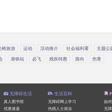
轮椅旅游
运动
活动推介
社会福利署
主题公
会
港铁站
必飞
残疾特惠
路向
伤青
无障碍生活
生活百科
F
真人图书馆
无障碍网上学习
如何
优惠速递
伤残人士就业
无障