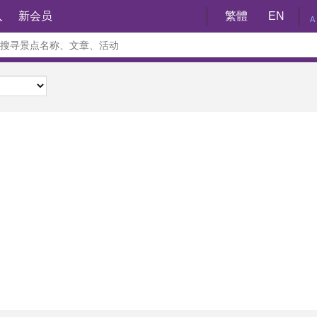
入
新会员
繁體
EN
A