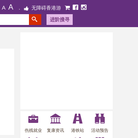
A
A
无障碍香港游
进阶搜寻
伤残就业
复康资讯
港铁站
活动预告