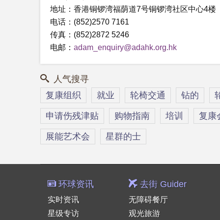
地址：香港铜锣湾福荫道7号铜锣湾社区中心4楼
电话：(852)2570 7161
传真：(852)2872 5246
电邮：
adam_enquiry@adahk.org.hk
人气搜寻
复康组织
就业
轮椅交通
钻的
申请伤残津贴
购物指南
培训
复康
展能艺术会
星群的士
环球资讯
去街 Guider
实时资讯
无障碍餐厅
星级专访
观光旅游