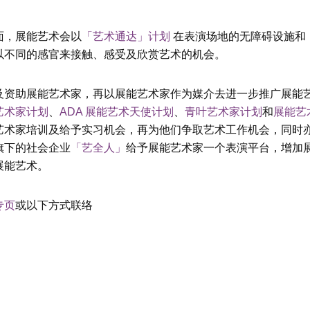
面，展能艺术会以
「艺术通达」计划
在表演场地的无障碍设施和
以不同的感官来接触、感受及欣赏艺术的机会。
及资助展能艺术家，再以展能艺术家作为媒介去进一步推广展能
艺术家计划
、
ADA 展能艺术天使计划
、
青叶艺术家计划
和
展能艺
艺术家培训及给予实习机会，再为他们争取艺术工作机会，同时
旗下的社会企业
「艺全人」
给予展能艺术家一个表演平台，增加
展能艺术。
专页
或以下方式联络