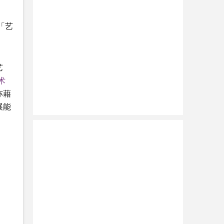
「艺
艺
术
亦藉
展能