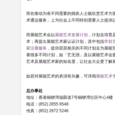
而在推动为有不同需要的残疾人士能欣赏艺术方
术通达服务」上为社会上不同特别需要人士提供
而展能艺术会以
展能艺术发展计划
，计划去培育
术；再提出展能艺术家认证计划，其中包括
常驻
家注册服务
，提供层层相关的不同计划去为展能
著很多不同计划，如「艺无强」及以展能艺术会
艺术及展能艺术家的知名度，让社会大众更了解
如若对展能艺术的表演有兴趣，可详阅
展能艺术
总办事处
地址：香港铜锣湾福荫道7号铜锣湾社区中心4楼
电话：(852) 2855 9548
传真：(852) 2872 5246