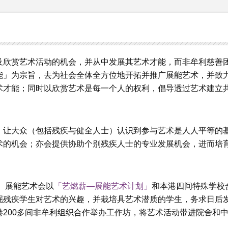
及欣赏艺术活动的机会，并从中发展其艺术才能，而非牟利慈善
能」为宗旨，去为社会全体全方位地开拓并推广展能艺术，并致
术才能；同时以欣赏艺术是每一个人的权利，倡导透过艺术建立
，让大众（包括残疾与健全人士）认识到参与艺术是人人平等的
术的机会；亦会提供协助个别残疾人士的专业发展机会，进而培
 展能艺术会以
「艺燃薪—展能艺术计划」
和本港四间特殊学校
掘残疾学生对艺术的兴趣，并栽培具艺术潜质的学生，务求日后
200多间非牟利组织合作举办工作坊，将艺术活动带进院舍和