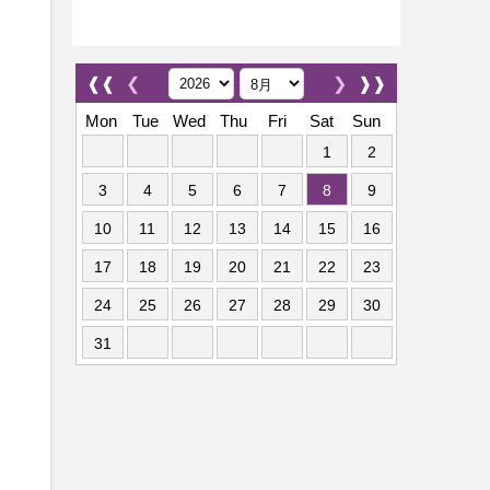
❰❰
❮
❯
❱❱
Mon
Tue
Wed
Thu
Fri
Sat
Sun
1
2
3
4
5
6
7
8
9
10
11
12
13
14
15
16
17
18
19
20
21
22
23
24
25
26
27
28
29
30
31