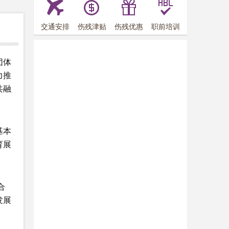
交通安排
伤残津贴
伤残优惠
职前培训
团体
力推
共融
基本
育展
合
发展
中