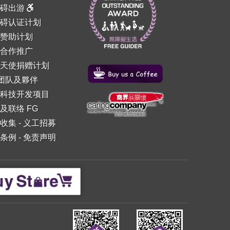
障碍出游
碍认证计划
赞助计划
合作推广
天使捐赠计划
 团队及夥伴
科技开发项目
及联络 FG
收集
-
义工招募
条例
-
免责声明