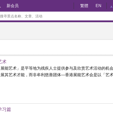
入
新会员
繁體
EN
A
艺术
「展能艺术」是平等地为残疾人士提供参与及欣赏艺术活动的机
发展其艺术才能，而非牟利慈善团体—香港展能艺术会是以「艺
学习篇