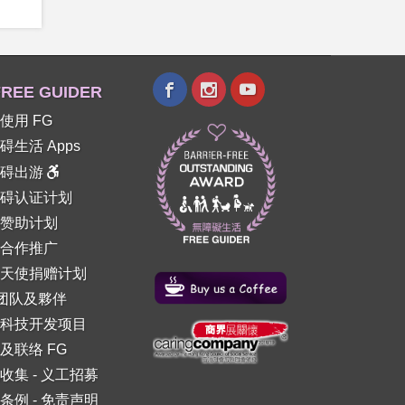
REE GUIDER
使用 FG
碍生活 Apps
障碍出游
碍认证计划
赞助计划
合作推广
天使捐赠计划
 团队及夥伴
科技开发项目
及联络 FG
收集
-
义工招募
条例
-
免责声明