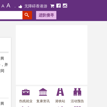
A
A
无障碍香港游
进阶搜寻
会，并
术同
伤残就业
复康资讯
港铁站
活动预告