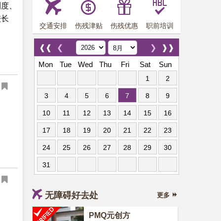
制度、
较长
交通安排
伤残津贴
伤残优惠
职前培训
❰❰
❮
❯
❱❱
Mon
Tue
Wed
Thu
Fri
Sat
Sun
1
2
3
4
5
6
7
8
9
10
11
12
13
14
15
16
17
18
19
20
21
22
23
24
25
26
27
28
29
30
31
无障碍好去处
更多
PMQ元创方