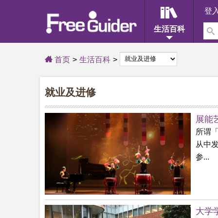
登
生活百科
首页
生活百科
就业及进修
展能
所谓
从中
参...
大学