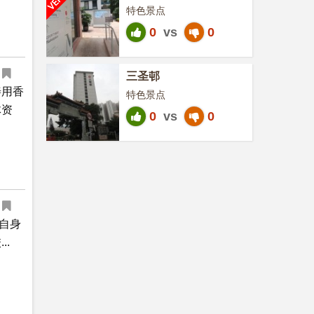
特色景点
0
vs
0
三圣邨
善用香
特色景点
体资
0
vs
0
因自身
.