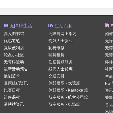
无障碍生活
生活百科
F
真人图书馆
无障碍网上学习
如何
优惠速递
伤残人士就业
无障
复康便利店
轮椅维修
无
轮友小社区
辅具租赁
无障
无障碍运动
住宿暂顾服务
夥伴
最新活动预告
残疾人士优惠
社区
展能艺术
交通安排
生命
复康组织资讯
休憩娱乐 - 戏院篇
FG
比赛日程
休憩娱乐 - Karaoke 篇
资讯
进修课程
航空服务 - 航空公司篇
关於
港铁站资讯
航空服务 - 机场篇
意见
私稳