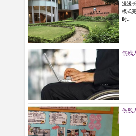
漫漫
模式
时...
伤残人
伤残人