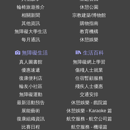
輪椅旅遊推介
休憩公園
相關新聞
宗教建築/博物館
其他資訊
購物指南
無障礙大學生活
教育機構
每月通訊
休憩娛樂
無障礙生活
生活百科
真人圖書館
無障礙網上學習
優惠速遞
傷殘人士就業
復康便利店
住宿暫顧服務
輪友小社區
殘疾人士優惠
無障礙運動
交通安排
最新活動預告
休憩娛樂 - 戲院篇
展能藝術
休憩娛樂 - Karaoke 篇
復康組織資訊
航空服務 - 航空公司篇
比賽日程
航空服務 - 機場篇