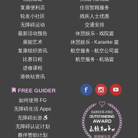
复康便利店
住宿暂顾服务
轮友小社区
残疾人士优惠
无障碍运动
交通安排
最新活动预告
休憩娱乐 - 戏院篇
展能艺术
休憩娱乐 - Karaoke 篇
复康组织资讯
航空服务 - 航空公司篇
比赛日程
航空服务 - 机场篇
进修课程
港铁站资讯
FREE GUIDER
如何使用 FG
无障碍生活 Apps
无障碍出游
无障碍认证计划
夥伴赞助计划