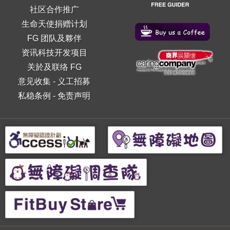
社区合作推广
生命天使捐赠计划
FG 团队及夥伴
资讯科技开发项目
关於及联络 FG
意见收集
-
义工招募
私稳条例
-
免责声明