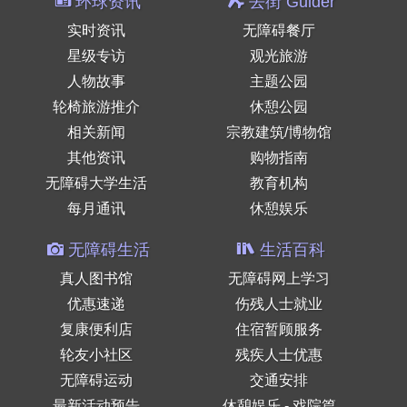
环球资讯
去街 Guider
实时资讯
无障碍餐厅
星级专访
观光旅游
人物故事
主题公园
轮椅旅游推介
休憩公园
相关新闻
宗教建筑/博物馆
其他资讯
购物指南
无障碍大学生活
教育机构
每月通讯
休憩娱乐
无障碍生活
生活百科
真人图书馆
无障碍网上学习
优惠速递
伤残人士就业
复康便利店
住宿暂顾服务
轮友小社区
残疾人士优惠
无障碍运动
交通安排
最新活动预告
休憩娱乐 - 戏院篇