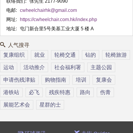
联络我们:
张先生 2177-9090
电邮:
cwheelchairhk@gmail.com
网址:
https://cwheelchair.com.hk/index.php
地址:
屯门新合里5号美基工业大厦 5 楼 A
人气搜寻
复康组织
就业
轮椅交通
钻的
轮椅旅游
运动
活动推介
社会福利署
主题公园
申请伤残津贴
购物指南
培训
复康会
港铁站
必飞
残疾特惠
路向
伤青
展能艺术会
星群的士