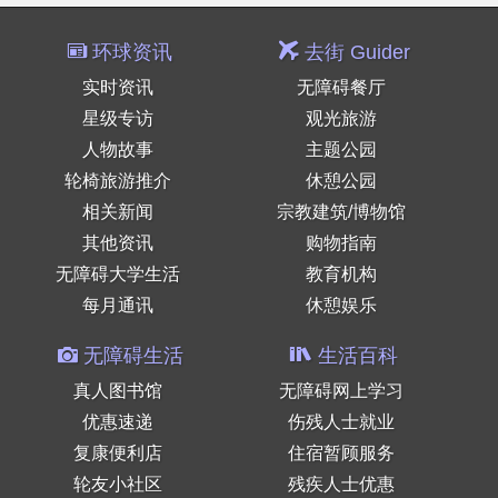
环球资讯
去街 Guider
实时资讯
无障碍餐厅
星级专访
观光旅游
人物故事
主题公园
轮椅旅游推介
休憩公园
相关新闻
宗教建筑/博物馆
其他资讯
购物指南
无障碍大学生活
教育机构
每月通讯
休憩娱乐
无障碍生活
生活百科
真人图书馆
无障碍网上学习
优惠速递
伤残人士就业
复康便利店
住宿暂顾服务
轮友小社区
残疾人士优惠