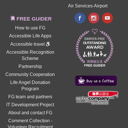
Air Services-Airport
FREE GUIDER
How to use FG
Accessible Life Apps
Accessible travel
Accessible Recognition
Scheme
Partnership
Community Cooperation
Life Angel Donation
Program
FG team and partners
IT Development Project
About and contact FG
Comment Collection
-
Volunteer Recruitment