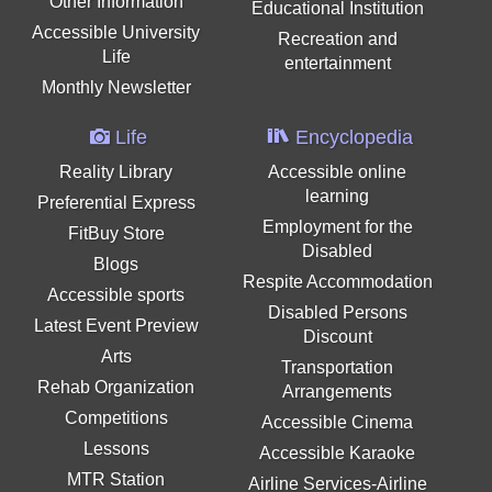
Other Information
Educational Institution
Accessible University
Recreation and
Life
entertainment
Monthly Newsletter
Life
Encyclopedia
Reality Library
Accessible online
learning
Preferential Express
Employment for the
FitBuy Store
Disabled
Blogs
Respite Accommodation
Accessible sports
Disabled Persons
Latest Event Preview
Discount
Arts
Transportation
Rehab Organization
Arrangements
Competitions
Accessible Cinema
Lessons
Accessible Karaoke
MTR Station
Airline Services-Airline