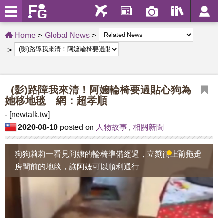
Home
Global News
(影)路障我來清！阿嬤輪椅要過貼心狗為
她移地毯 網：超孝順
- [newtalk.tw]
2020-08-10
posted on
人物故事
,
相關新聞
狗狗莉莉一看見阿嬤的輪椅準備經過，立刻衝上前拖走
1
2
3
4
5
房間前的地毯，讓阿嬤可以順利通行