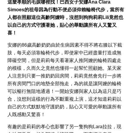
這麼孝順的毛孩哪裡找！巴西女子安娜Ana Clara
Simoes的祖母因為行動不便必須仰賴輪椅代步，當所有
人都在照顧這位高齡阿嬤時，沒想到狗狗莉莉Lili竟然也
以自己的方式守護著她，貼心的舉動讓所有人又驚又
喜！
安娜的86歲高齡奶奶由於生病因素不得不將右膝以下截
肢，每天必須靠輪椅代步，即使家中已經盡量打造成無
障礙空間，但是莉莉每天看著家人推阿嬤的輪椅四處走
的模樣，久而久之竟然也懂得一起幫忙照顧她。某天家
人注意到只要一推奶奶回房間，莉莉竟然會先行一步將
所有房間門口的地墊全部拖走，為的就是讓阿嬤的輪椅
可以暢行無阻地通過！一開始安娜與家人以為這只是巧
合，沒想到這樣的行為不斷重複上演，這才知道莉莉以
自己的方式默默地守護奶奶，貼心又可愛的舉動讓所有
人既感動又驚喜！
有趣的是莉莉的孝心也影響了另一隻狗狗Lara拉拉，現