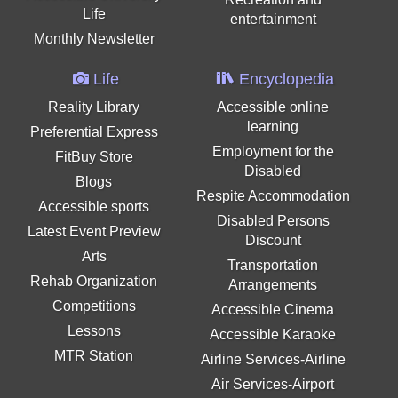
Life
entertainment
Monthly Newsletter
Life
Encyclopedia
Reality Library
Accessible online
learning
Preferential Express
Employment for the
FitBuy Store
Disabled
Blogs
Respite Accommodation
Accessible sports
Disabled Persons
Latest Event Preview
Discount
Arts
Transportation
Rehab Organization
Arrangements
Competitions
Accessible Cinema
Lessons
Accessible Karaoke
MTR Station
Airline Services-Airline
Air Services-Airport