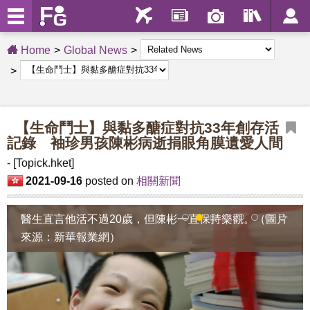
Home
Global News
【生命鬥士】與黏多醣症對抗33年創存活
記錄 袖珍男孩陳彬病逝捐眼角膜遺愛人間
- [Topick.hket]
2021-09-16
posted on
相關新聞
醫生直言他活不過20歲，但陳彬一直保持樂觀。（圖片
1
2
3
4
5
6
7
8
來源：新華報業網）