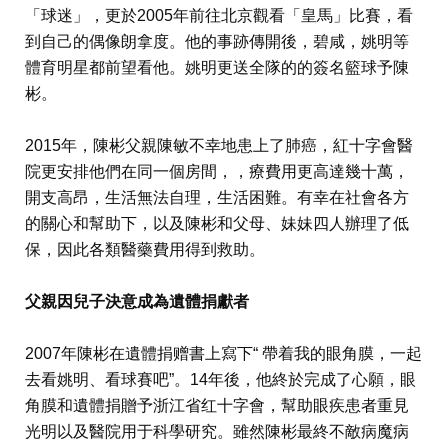
「球迷」，更於2005年前往北京觀看「皇馬」比賽，看
到自己的偶像朗拿度。他的事跡傳開後，碧咸，姚明等
體育明星都前望看他。姚明更送全隊的的簽名籃球予陳
彬。
2015年，陳彬父親陳敏不幸地患上了肺癌，紅十字會醫
院更安排他們在同一個房間，，療費用更高達幾十萬，
開支高昂，生活無法自理，生活困難。有幸在社會各方
的關心和幫助下，以及陳彬和父母、妹妹四人辦理了低
保，因此各類醫藥費用得到救助。
父親因兒子決意成為遺體捐獻者
2007年陳彬在遺體捐赠書上寫下“ 帶着我的眼角膜，一起
去看姚明、看球賽吧”。14年後，他終於完成了心願，眼
角膜和遺體捐贈予浙江省红十字會，幫助眼疾患者重見
光明以及醫院用于科學研究。雖然陳彬最終不敵病魔病