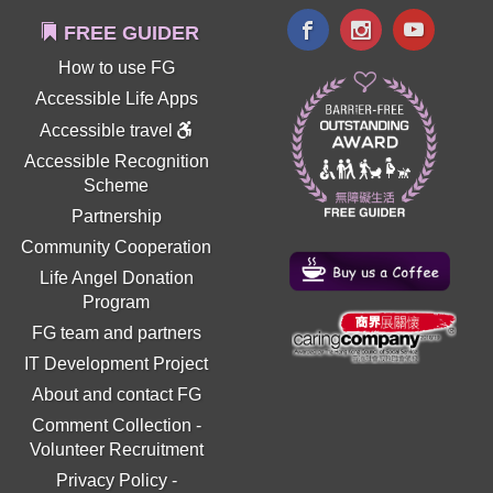
FREE GUIDER
How to use FG
Accessible Life Apps
Accessible travel
Accessible Recognition
Scheme
Partnership
Community Cooperation
Life Angel Donation
Program
FG team and partners
IT Development Project
About and contact FG
Comment Collection
-
Volunteer Recruitment
Privacy Policy
-