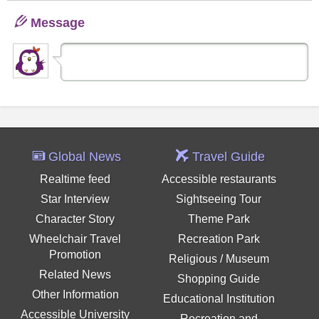
Message
Global News
Travel Guide
Realtime feed
Accessible restaurants
Star Interview
Sightseeing Tour
Character Story
Theme Park
Wheelchair Travel
Recreation Park
Promotion
Religious / Museum
Related News
Shopping Guide
Other Information
Educational Institution
Accessible University
Recreation and