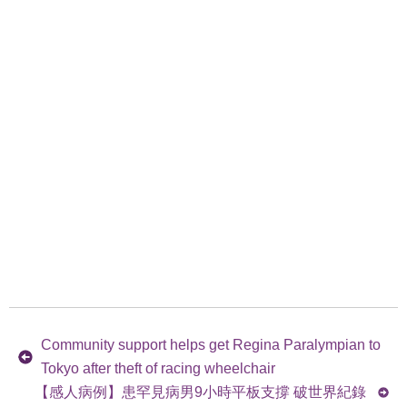
Community support helps get Regina Paralympian to
Tokyo after theft of racing wheelchair
【感人病例】患罕見病男9小時平板支撐 破世界紀錄