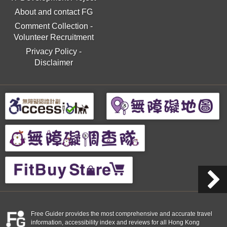
About and contact FG
Comment Collection
-
Volunteer Recruitment
Privacy Policy
-
Disclaimer
Free Guider provides the most comprehensive and accurate travel
information, accessibility index and reviews for all Hong Kong