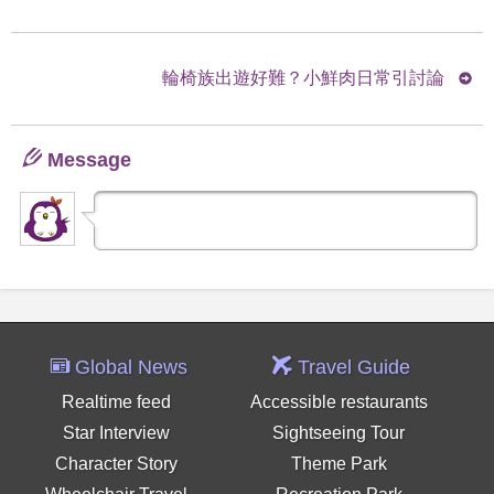
輪椅族出遊好難？小鮮肉日常引討論
Message
Global News
Travel Guide
Realtime feed
Accessible restaurants
Star Interview
Sightseeing Tour
Character Story
Theme Park