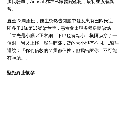
唐氏驗血，Achsah亦在私家醫院產檢，最初並沒有異
常。
直至22周產檢，醫生突然告知腹中愛女患有巴陶氏症，
即多了1條第13號染色體，患者會出現多種身體缺憾，
「首先是小腦比正常細、下巴也有點小，橫隔膜穿了一
個洞、胃又上移、壓住肺部，腎的大小也有不同......醫生
還說：「你們信教的？我都信教，但我告訴你，不可能
有神蹟。」
堅拒終止懷孕