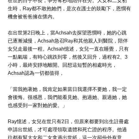
在世的日子不長，爭分奪秒地陪伴在旁。大女和二女初
生時，Ray都不敢抱她們，是次在護士的鼓勵下，恩憫有
機會被爸爸擁在懷內。
在出世第2日晚上，當Achsah去探望恩憫時，她的心跳
已逐漸減慢，Achsah急召Ray和其他親人到醫院，陪伴
女兒走最後一程。Achsah憶述，女兒一直在睡覺，只有
一點氣喘，有時心跳跌到零，然後又回升，過程有2、3
小時，最終安靜地離開。回想這短暫的相處時光，
Achsah認為一切都值得，
「當我抱著她，我肯定如果當日我選擇不要她，我一定
會後悔。很感恩，我們能看見她、抱過她、親過她，她
也感受到一家對她的愛。」
Ray憶述，女兒在世只有2日，但原來都要到出生註冊處
申請出世紙，才可處理領取遺體和死亡證的程序。他過
往都有幫大女和二女拿過出世紙，這一次卻份外有意