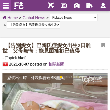
Home
Global News
【告別愛女】巴陶氏症愛女出生2日離
世 父母無悔：能見面擁抱已值得
- [Topick.hket]
2021-10-07
posted on
相關新聞
恩憫出生時，外表與普通BB無異。
1
2
3
4
5
6
7
8
9
10