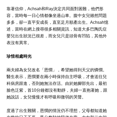
靠著信仰，Achsah和Ray決定共同面對困難，他們形
容，當時每一日心情都像坐過山車。腹中女兒雖然問題
多多，卻一直平安成長，直至足月順產出生。Achsah憶
述，當時在網上搜尋很多相關資訊，知道大多巴陶氏症
嬰兒出生狀況已很差，而女兒只是頭骨有凹陷，其他外
表沒有異常。
珍惜相處時光
兩夫婦為女兒改名「恩憫」，希望她得到天父的憐憫。
醫生表示，恩憫要在兩小時保持自主呼吸，才會送往兒
科病房跟進，否則她無法存活。由於她腳部先出，最初
臉色泛紫，首10分鐘都沒有動靜，夫婦一直抱著她，跟
她說話，女兒慢慢才有呼吸和微弱的哭聲。
度過了出生難關，恩憫的情況仍不理想，父母都知道她