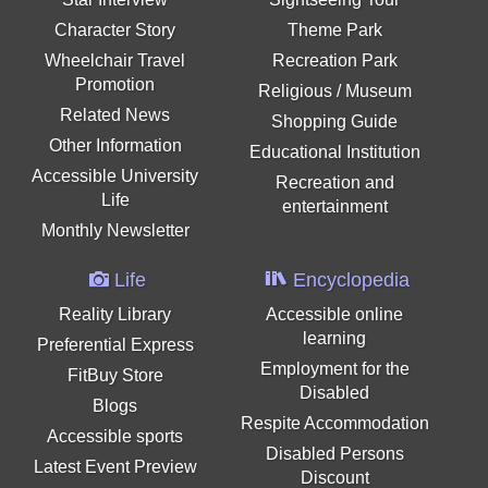
Character Story
Theme Park
Wheelchair Travel
Recreation Park
Promotion
Religious / Museum
Related News
Shopping Guide
Other Information
Educational Institution
Accessible University
Recreation and
Life
entertainment
Monthly Newsletter
Life
Encyclopedia
Reality Library
Accessible online
learning
Preferential Express
Employment for the
FitBuy Store
Disabled
Blogs
Respite Accommodation
Accessible sports
Disabled Persons
Latest Event Preview
Discount