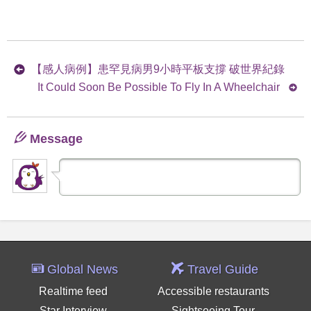
【感人病例】患罕見病男9小時平板支撐 破世界紀錄
It Could Soon Be Possible To Fly In A Wheelchair
Message
Global News
Travel Guide
Realtime feed
Accessible restaurants
Star Interview
Sightseeing Tour