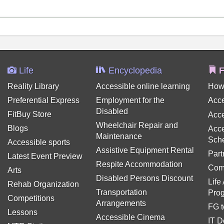
Life
Encyclopedia
F
Reality Library
Accessible online learning
How
Preferential Express
Employment for the
Acce
Disabled
FitBuy Store
Acce
Wheelchair Repair and
Blogs
Acce
Maintenance
Sch
Accessible sports
Assistive Equipment Rental
Part
Latest Event Preview
Respite Accommodation
Com
Arts
Disabled Persons Discount
Life
Rehab Organization
Transportation
Pro
Competitions
Arrangements
FG t
Lessons
Accessible Cinema
IT D