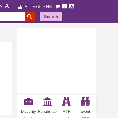
A
A
Accessible HK
Search
Disability
Rehabilitation
MTR
Event
Employment
Information
Station
Preview