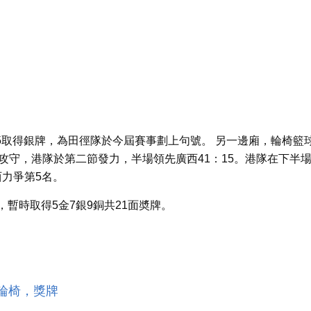
35取得銀牌，為田徑隊於今屆賽事劃上句號。 另一邊廂，輪椅籃
攻守，港隊於第二節發力，半場領先廣西41：15。港隊在下半
西力爭第5名。
暫時取得5金7銀9銅共21面奬牌。
輪椅，獎牌