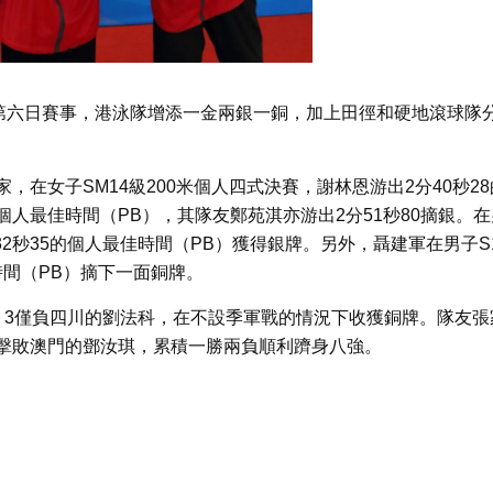
行第六日賽事，港泳隊增添一金兩銀一銅，加上田徑和硬地滾球隊
在女子SM14級200米個人四式決賽，謝林恩游出2分40秒28
人最佳時間（PB），其隊友鄭苑淇亦游出2分51秒80摘銀。在
32秒35的個人最佳時間（PB）獲得銀牌。另外，聶建軍在男子S
佳時間（PB）摘下一面銅牌。
：3僅負四川的劉法科，在不設季軍戰的情況下收獲銅牌。隊友張
局擊敗澳門的鄧汝琪，累積一勝兩負順利躋身八強。