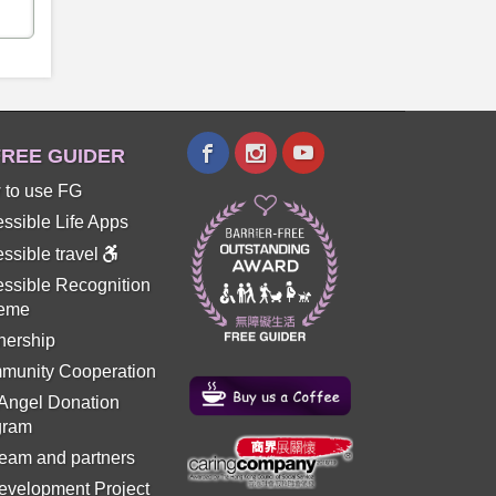
REE GUIDER
 to use FG
ssible Life Apps
ssible travel
ssible Recognition
eme
nership
munity Cooperation
 Angel Donation
gram
eam and partners
evelopment Project