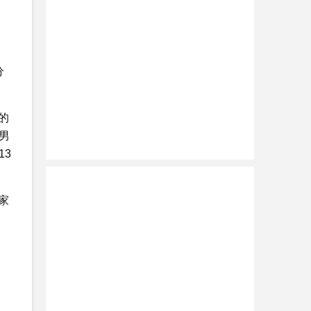
分
的
男
13
家