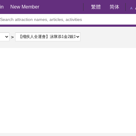
in
New Member
繁體
简体
A