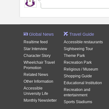
Global News
Travel Guide
Realtime feed
Accessible restaurants
Star Interview
Sightseeing Tour
Character Story
Theme Park
Wheelchair Travel
Recreation Park
Promotion
Religious / Museum
Related News
Shopping Guide
Other Information
Educational Institution
Accessible
Recreation and
University Life
entertainment
Monthly Newsletter
Sports Stadiums