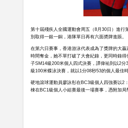
第十屆殘疾人全國運動會周五（8月30日）進
別取得一銀一銅，港隊單日再有六面奬牌進賬。
在第六日賽事，香港游泳代表成為了獎牌的大贏家，
時間奪金，她不單打破了大會紀錄，更同時錄得個
子SM14級200米個人四式決賽，譚偉祐則以2分
級100米蝶泳決賽，就以1分08秒53的個人最
硬地滾球運動員廖詠彤在BC3級個人四強賽以2
棟在BC1級個人小組賽最後一場賽事，憑附加