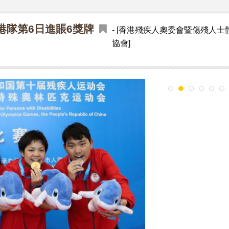
港隊第6日進賬6獎牌
- [香港殘疾人奧委會暨傷殘人士
協會]
1
2
3
4
5
6