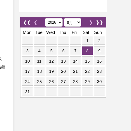
❰❰
❮
❯
❱❱
Mon
Tue
Wed
Thu
Fri
Sat
Sun
1
2
3
4
5
6
7
8
9
球
10
11
12
13
14
15
16
場繼
17
18
19
20
21
22
23
24
25
26
27
28
29
30
31