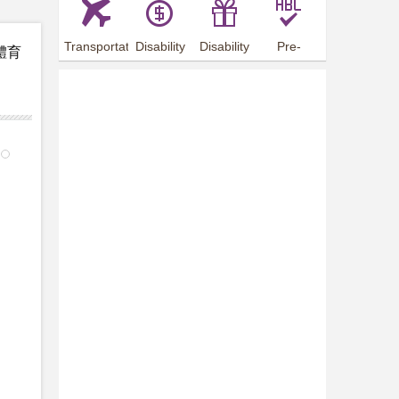
Transportation
Disability
Disability
Pre-
體育
Arrangements
Allowance
Offer
employment
training
7