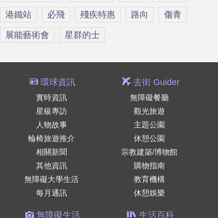
港鐵站
必飛
殘疾特惠
路向
傷青
展能藝術會
星群的士
環球資訊
去街 Guider
實時資訊
無障礙餐廳
星級專訪
觀光旅遊
人物故事
主題公園
輪椅旅遊推介
休憩公園
相關新聞
宗教建築/博物館
其他資訊
購物指南
無障礙大學生活
教育機構
每月通訊
休憩娛樂
無障礙生活
生活百科