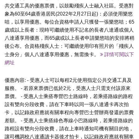
共交通工具的優惠票價，以鼓勵殘疾人士融入社區。受惠對
象為60至64歲香港居民(2022年2月27日起)：必須使用樂悠
咭，以享用優惠。每位合資格申請人只獲發一張樂悠咭；65
歲或以上長者：現時可繼續使用不記名的長者八達通或個人
八達通享用優惠，而65歲或以上長者申請樂悠咭的安排將稍
後公布。合資格殘疾人士：可繼續使用印有照片的「殘疾人
士身分」個人八達通享用優惠，無需換卡。
詳情可閱以下
網址
優惠內容: - 受惠人士可以每程2元使用指定公共交通工具及
服務。 - 若原來票價已低於2元，受惠人士只需支付該原來
票價。 - 受惠人士乘搭專營巴士路線時，若乘搭路線的路程
設有雙向分段收費，請在下車時以同一張八達通卡再次拍
卡，以記錄政府應就有關車程向專營巴士營辦商發還的票費
差額。 - 受惠人士乘搭綠色專線小巴路線時，若乘搭路線的
路程設有雙向分段收費，請在上車時通知司機有關目的地，
讓司機調校八達通讀卡器後才拍卡，以記錄政府應就有關車