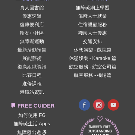
真人圖書館
無障礙網上學習
優惠速遞
傷殘人士就業
復康便利店
住宿暫顧服務
輪友小社區
殘疾人士優惠
無障礙運動
交通安排
最新活動預告
休憩娛樂 - 戲院篇
展能藝術
休憩娛樂 - Karaoke 篇
復康組織資訊
航空服務 - 航空公司篇
比賽日程
航空服務 - 機場篇
進修課程
港鐵站資訊
FREE GUIDER
如何使用 FG
無障礙生活 Apps
無障礙出遊