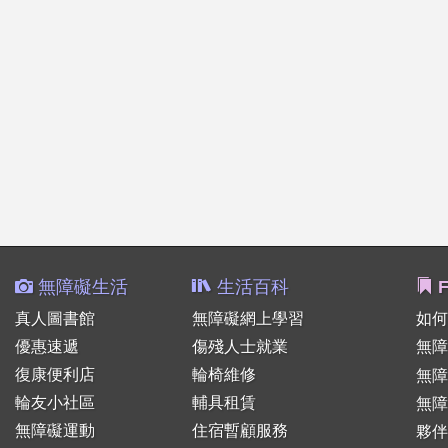
無障礙生活
生活百科
F
真人圖書館
無障礙網上學習
如何
優惠速遞
傷殘人士就業
無障
復康便利店
輪椅維修
無
輪友小社區
輔具租賃
無障
無障礙運動
住宿暫顧服務
夥伴