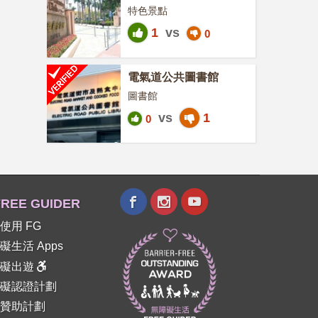
特色景點
1
vs
0
電氣道公共圖書館
圖書館
vs
1
0
REE GUIDER
使用 FG
礙生活 Apps
障礙出遊
礙認證計劃
贊助計劃