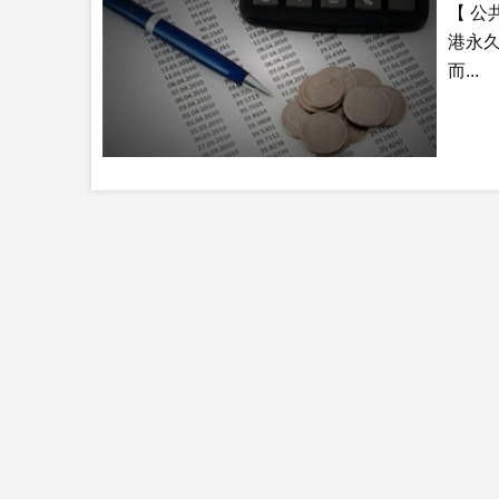
【 公
港永
而...