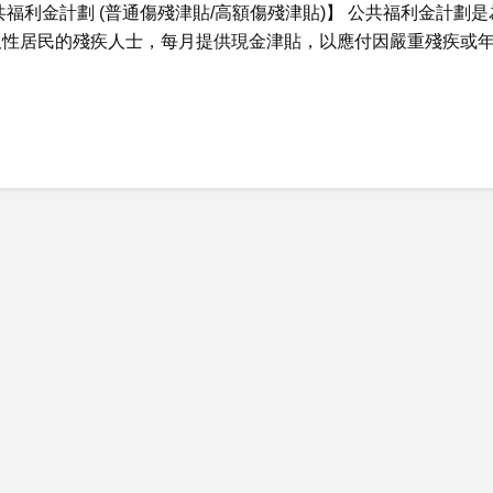
共福利金計劃 (普通傷殘津貼/高額傷殘津貼)】 公共福利金計劃是
久性居民的殘疾人士，每月提供現金津貼，以應付因嚴重殘疾或