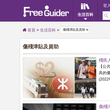
登
生活百科
首頁
生活百科
傷殘津貼及資助
殘疾
【公
具的優
(2022
傷殘