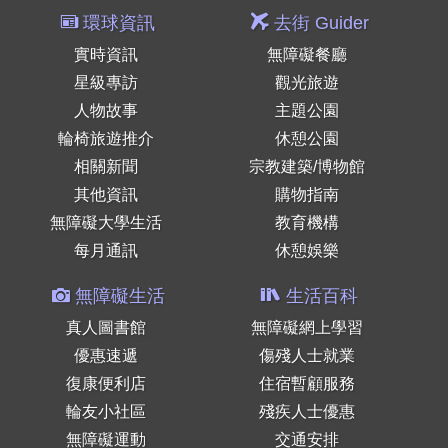
環球資訊
去街 Guider
實時資訊
無障礙餐廳
星級專訪
觀光旅遊
人物故事
主題公園
輪椅旅遊推介
休憩公園
相關新聞
宗教建築/博物館
其他資訊
購物指南
無障礙大學生活
教育機構
每月通訊
休憩娛樂
無障礙生活
生活百科
真人圖書館
無障礙網上學習
優惠速遞
傷殘人士就業
復康便利店
住宿暫顧服務
輪友小社區
殘疾人士優惠
無障礙運動
交通安排