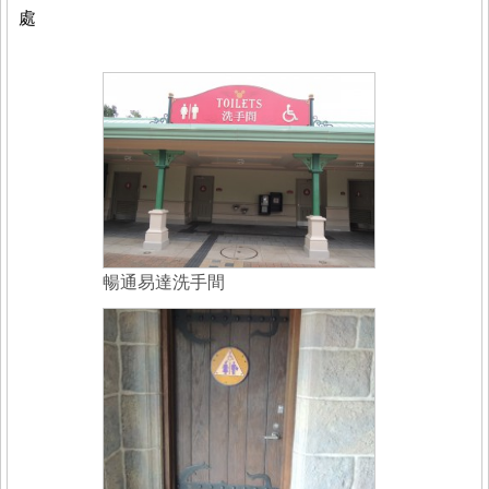
處
暢通易達洗手間