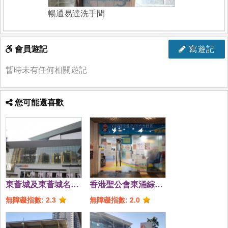
暢通易達洗手間
會員遊記
寫遊記
暫時未有任何相關遊記
您可能還喜歡
東薈城及東薈城名店
香港聖公會東涌綜合
倉
服務
無障礙指數: 2.3
無障礙指數: 2.0