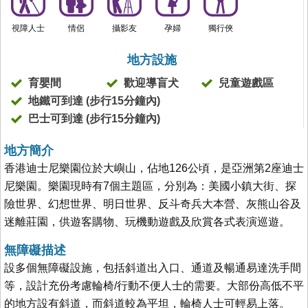
視障人士
情侶
攝影友
孕婦
獨行俠
地方設施
育嬰間
歡迎導盲犬
兒童遊戲區
地鐵可到達 (步行15分鐘內)
巴士可到達 (步行15分鐘內)
地方簡介
香港迪士尼樂園位於大嶼山，佔地126公頃，是亞洲第2座迪士
尼樂園。樂園現時有7個主題區，分別為：美國小鎮大街、探
險世界、幻想世界、明日世界、反斗奇兵大本營、灰熊山谷及
迷離莊園，供遊客購物、玩機動遊戲及欣賞各式表演巡遊。
無障礙描述
設多個無障礙設施，包括斜道出入口、通道及暢通易達洗手間
等，設計充份考慮輪椅/行動不便人士的需要。大部份高低不平
的地方設有斜道，而斜道較為平坦，輪椅人士可輕易上落。