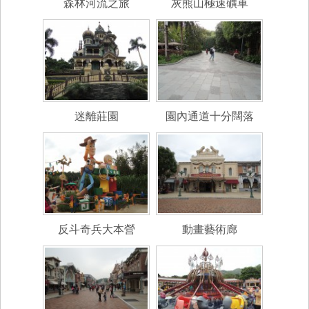
森林河流之旅
灰熊山極速礦車
迷離莊園
園內通道十分闊落
反斗奇兵大本營
動畫藝術廊