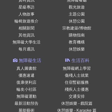
實時資訊
無障礙餐廳
星級專訪
觀光旅遊
人物故事
主題公園
輪椅旅遊推介
休憩公園
相關新聞
宗教建築/博物館
其他資訊
購物指南
無障礙大學生活
教育機構
每月通訊
休憩娛樂
無障礙生活
生活百科
真人圖書館
無障礙網上學習
優惠速遞
傷殘人士就業
復康便利店
住宿暫顧服務
輪友小社區
殘疾人士優惠
無障礙運動
交通安排
最新活動預告
休憩娛樂 - 戲院篇
展能藝術
休憩娛樂 - Karaoke 篇