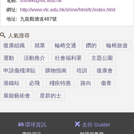
電郵:
shinekt@vtc.edu.hk
網址:
http://www.vtc.edu.hk/shine/html/tc/index.html
地址:
九龍觀塘道487號
人氣搜尋
復康組織
就業
輪椅交通
鑽的
輪椅旅遊
運動
活動推介
社會福利署
主題公園
申請傷殘津貼
購物指南
培訓
復康會
港鐵站
必飛
殘疾特惠
路向
傷青
展能藝術會
星群的士
環球資訊
去街 Guider