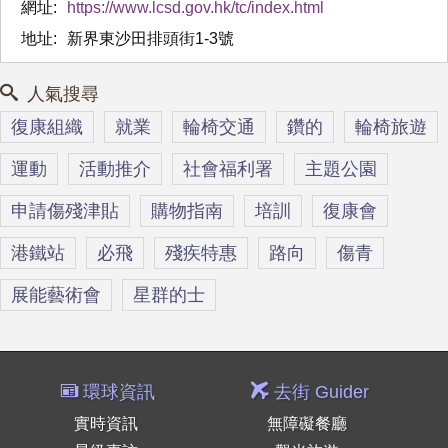
網址:
https://www.lcsd.gov.hk/tc/index.html
地址:
新界東沙田排頭街1-3號
人氣搜尋
復康組織
就業
輪椅交通
鑽的
輪椅旅遊
運動
活動推介
社會福利署
主題公園
申請傷殘津貼
購物指南
培訓
復康會
港鐵站
必飛
殘疾特惠
路向
傷青
展能藝術會
星群的士
環球資訊
去街 Guider
實時資訊
無障礙餐廳