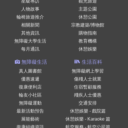
星級專訪
觀光旅遊
人物故事
主題公園
輪椅旅遊推介
休憩公園
相關新聞
宗教建築/博物館
其他資訊
購物指南
無障礙大學生活
教育機構
每月通訊
休憩娛樂
無障礙生活
生活百科
真人圖書館
無障礙網上學習
優惠速遞
傷殘人士就業
復康便利店
住宿暫顧服務
輪友小社區
殘疾人士優惠
無障礙運動
交通安排
最新活動預告
休憩娛樂 - 戲院篇
展能藝術
休憩娛樂 - Karaoke 篇
復康組織資訊
航空服務 - 航空公司篇