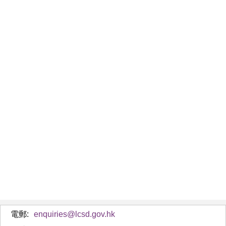
電郵:
enquiries@lcsd.gov.hk