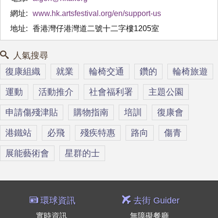
網址:
www.hk.artsfestival.org/en/support-us
地址:
香港灣仔港灣道二號十二字樓1205室
人氣搜尋
復康組織
就業
輪椅交通
鑽的
輪椅旅遊
運動
活動推介
社會福利署
主題公園
申請傷殘津貼
購物指南
培訓
復康會
港鐵站
必飛
殘疾特惠
路向
傷青
展能藝術會
星群的士
環球資訊
去街 Guider
實時資訊
無障礙餐廳