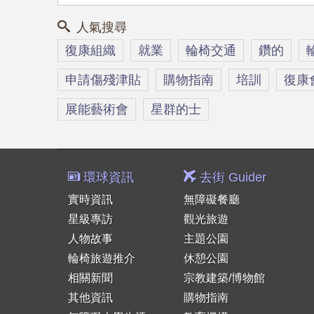
人氣搜尋
復康組織
就業
輪椅交通
鑽的
申請傷殘津貼
購物指南
培訓
復康
展能藝術會
星群的士
環球資訊
去街 Guider
實時資訊
無障礙餐廳
星級專訪
觀光旅遊
人物故事
主題公園
輪椅旅遊推介
休憩公園
相關新聞
宗教建築/博物館
其他資訊
購物指南