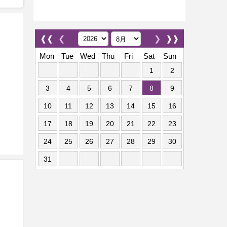
❰❰
❮
❯
❱❱
Mon
Tue
Wed
Thu
Fri
Sat
Sun
1
2
3
4
5
6
7
8
9
10
11
12
13
14
15
16
17
18
19
20
21
22
23
24
25
26
27
28
29
30
31