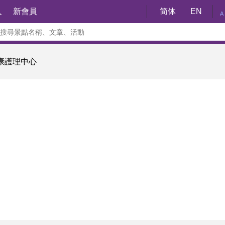
入
新會員
简体
EN
A
康護理中心