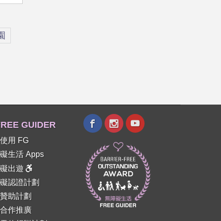
園
REE GUIDER
使用 FG
礙生活 Apps
障礙出遊
礙認證計劃
贊助計劃
合作推廣