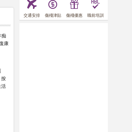
交通安排
傷殘津貼
傷殘優惠
職前培訓
年痴
復康
護
，按
生活