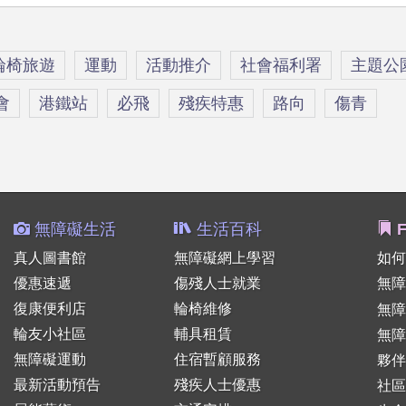
輪椅旅遊
運動
活動推介
社會福利署
主題公
會
港鐵站
必飛
殘疾特惠
路向
傷青
無障礙生活
生活百科
F
真人圖書館
無障礙網上學習
如何
優惠速遞
傷殘人士就業
無障
復康便利店
輪椅維修
無
輪友小社區
輔具租賃
無障
無障礙運動
住宿暫顧服務
夥伴
最新活動預告
殘疾人士優惠
社區