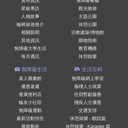
實時資訊
無障礙餐廳
星級專訪
觀光旅遊
人物故事
主題公園
輪椅旅遊推介
休憩公園
相關新聞
宗教建築/博物館
其他資訊
購物指南
無障礙大學生活
教育機構
每月通訊
休憩娛樂
無障礙生活
生活百科
真人圖書館
無障礙網上學習
優惠速遞
傷殘人士就業
復康便利店
住宿暫顧服務
輪友小社區
殘疾人士優惠
無障礙運動
交通安排
最新活動預告
休憩娛樂 - 戲院篇
展能藝術
休憩娛樂 - Karaoke 篇