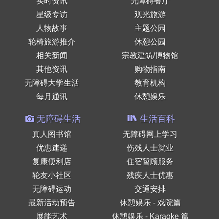
实时资讯
无障碍餐厅
星级专访
观光旅游
人物故事
主题公园
轮椅旅游推介
休憩公园
相关新闻
宗教建筑/博物馆
其他资讯
购物指南
无障碍大学生活
教育机构
每月通讯
休憩娱乐
无障碍生活
生活百科
真人图书馆
无障碍网上学习
优惠速递
伤残人士就业
复康便利店
住宿暂顾服务
轮友小社区
残疾人士优惠
无障碍运动
交通安排
最新活动预告
休憩娱乐 - 戏院篇
展能艺术
休憩娱乐 - Karaoke 篇