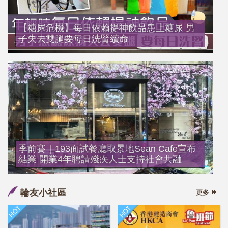
【糖尿危機】每日依賴提神飲品患上糖尿 男
子失去雙腿要每日洗腎續命
季前賽｜193面試餐廳取景地Sean Cafe宣布
結業 開業4年聘請殘疾人士支持社會共融
輪友小社區
更多