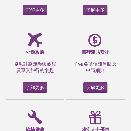
了解更多
了解更多
先天疾病 ︳航空公司改造6個機位成擔架床
外遊攻略
傷殘津貼安排
助2.15米罕病女生圓出國旅遊夢
協助計劃無障礙旅程
介紹各項傷殘津貼及
及享受旅行的樂趣
申請細則
了解更多
了解更多
長情陪伴15年 熱心男帶「半癱輪椅兄弟」玩
遍全國
輪椅維修
殘疾人士優惠