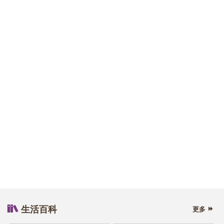
經常「在家工作」都有中風風險？ 中醫教你
《都市防中風》內附2款防三高湯水食譜
維港泳2022｜跑手患惡疾需拐杖代步 轉游
大海重新感受世界
生活百科
更多