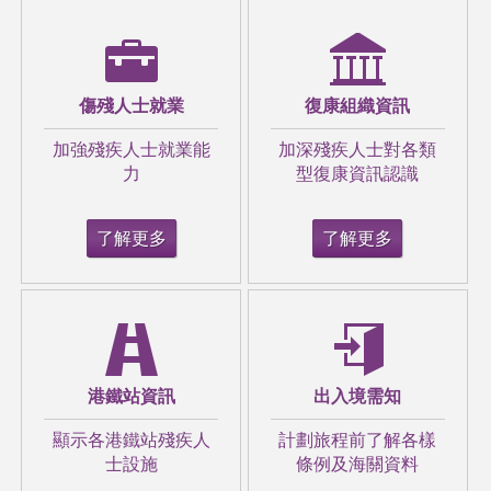
傷殘人士就業
復康組織資訊
維港泳2022｜39歲母親脊椎突長血瘤須坐輪
加強殘疾人士就業能
加深殘疾人士對各類
椅 學游水復健渡海衝線
力
型復康資訊認識
了解更多
了解更多
港鐵站資訊
出入境需知
IVE學生研「防跌易」應用程式 AI判辨長者
復康動作準確率九成
顯示各港鐵站殘疾人
計劃旅程前了解各樣
士設施
條例及海關資料