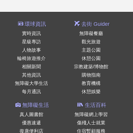
環球資訊
去街 Guider
實時資訊
無障礙餐廳
星級專訪
觀光旅遊
人物故事
主題公園
輪椅旅遊推介
休憩公園
相關新聞
宗教建築/博物館
其他資訊
購物指南
無障礙大學生活
教育機構
每月通訊
休憩娛樂
無障礙生活
生活百科
真人圖書館
無障礙網上學習
優惠速遞
傷殘人士就業
復康便利店
住宿暫顧服務