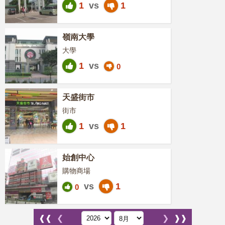
1
vs
1
嶺南大學
大學
1
vs
0
天盛街市
街市
1
vs
1
始創中心
購物商場
vs
1
0
❰❰
❮
❯
❱❱