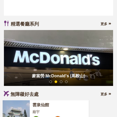
精選餐廳系列
更多
麥當勞 McDonald's
(馬鞍山)
1
2
3
4
無障礙好去處
更多
雲泉仙館
廟宇