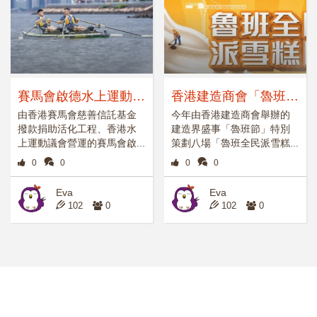
【SEN學童】17歲腦癱女孩肢體不協調遭嫌
棄失自信 好老師鼓勵點醒跳升逾百名考全級
第二
賽馬會啟德水上運動中
香港建造商會「魯班全
心今夏啟動 活化70年
民派雪糕日」
由香港賽馬會慈善信託基金
今年由香港建造商會舉辦的
撥款捐助活化工程、香港水
建造界盛事「魯班節」特別
代舊啟德消防局大樓紅
上運動議會營運的賽馬會啟...
策劃八場「魯班全民派雪糕...
白建築
0
0
0
0
Eva
Eva
102
0
102
0
【讀寫障礙】碩士女生中七才解開多年默書0
分之謎 特殊教育老師：讀寫障礙不是病