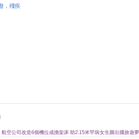
遊，殘疾
僥
︳航空公司改造6個機位成擔架床 助2.15米罕病女生圓出國旅遊