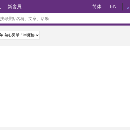
入
新會員
简体
EN
A