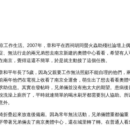
京工作生活。2007年，章和平在西祠胡同螢火蟲助殘社論壇上
症、無法行走的兩兄弟想去南京新建的奧體中心看看，希望有人
在南京，覺得這還不簡單，於是就主動接了這個任務。
章和平年長了5歲，因為父親要工作無法照顧不能自理的他們，
前兩年他們在電視上收看了南京全運會，萌生出了想去看看奧體
求助信息。其實在發帖時，兄弟倆並沒有抱太大的期望。患病後
說洗澡上廁所了，平時就連簡單的喝水刷牙都需要別人協助。所
意外。
椅折疊起來放進後備廂。因為常年無法活動，兄弟倆體重都偏重
平帶著兄弟倆去了南京奧體中心，還在城里轉了轉。在普通人看