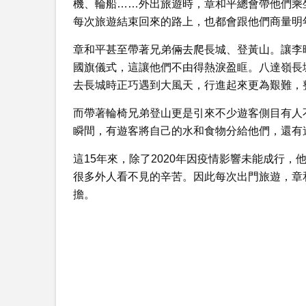
機、輪船……外出旅遊時，章和平總會帶他們乘
每次旅遊結束回來的路上，也都會跟他們商量明
章和平甚至帶著兄弟倆去爬長城、登黃山。讓李曉
國旗儀式，這讓他們不由得熱淚盈眶。八達嶺長
去長城時正巧遇到大風天，行進起來更為艱難，
而帶著輪椅兄弟登山更是引來不少遊客側目有人
瞬間，有遊客將自己的水和食物分給他們，還有
這15年來，除了2020年因疫情影響未能成行
很多外人看不見的辛苦。因此每次出門旅遊，章
擔。