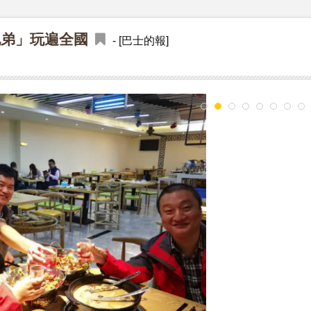
兄弟」玩遍全國
- [巴士的報]
1
2
3
4
5
6
7
8