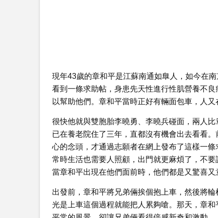
現年43歲的章和平是江蘇南通如臯人，如今在南
看到一條求助帖，身患先天性進行性肌營養不良
以幫助他們。章和平當時正好有輛面包車，人又
很快他就與雙胞胎李曉勇、李曉兵碰面，兩人比
已在養老院住了三年，直都沒有機會出去看看。
心的念頭，才通過志願者在網上發布了這樣一條
常時生活也需要人照顧，出門就更麻煩了，不要
當章和平出現在他們面前時，他們都是又驚喜又
出發前，章和平將兄弟倆挨個抱上車，然後將輪
光是上車這個過程就能把人累夠嗆。那天，章和
平常的風景，卻讓兄弟倆看得倍感新奇和激動。