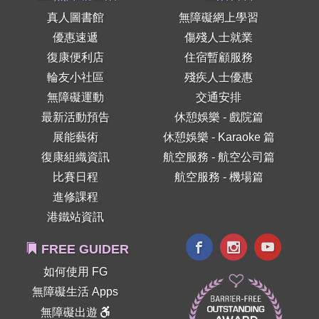
真人圖書館
無障礙網上學習
優惠速遞
傷殘人士就業
復康便利店
住宿暫顧服務
輪友小社區
殘疾人士優惠
無障礙運動
交通安排
最新活動預告
休憩娛樂 - 戲院篇
展能藝術
休憩娛樂 - Karaoke 篇
復康組織資訊
航空服務 - 航空公司篇
比賽日程
航空服務 - 機場篇
進修課程
港鐵站資訊
FREE GUIDER
如何使用 FG
無障礙生活 Apps
無障礙出遊