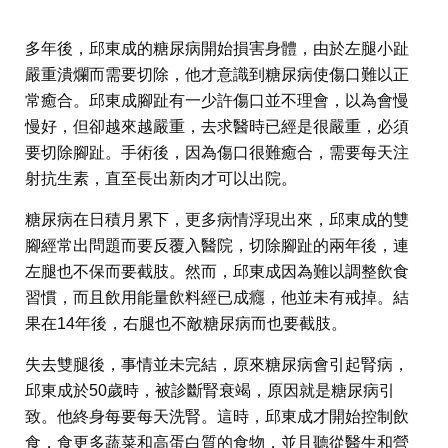
多年後，邱東成的糖尿病開始損害身體，由於左腿小趾
嚴重潰爛而需要切除，他才意識到糖尿病使傷口難以正
常癒合。邱東成腳趾有一少許傷口並不理會，以為會慢
慢好，但卻越來越嚴重，去求醫時已經是很嚴重，必須
要切除腳趾。手術後，因為傷口很難癒合，需要每天注
射抗生素，直至長出新肉才可以出院。
糖尿病在日積月累下，更多病情浮現出來，邱東成的雙
腳經常出問題而要反覆入醫院，切除腳趾的兩年後，連
左腿也不保而要截肢。然而，邱東成因為難以調整飲食
習慣，而且飲用能量飲料經已成癮，他並未有戒掉。結
果在14年後，右腿也不敵糖尿病而也要截肢。
失去雙腿後，事情並未完結，原來糖尿病會引起腎病，
邱東成於50歲時，被診斷腎衰竭，原因就是糖尿病引
致。他終身每要每天洗腎。這時，邱東成才開始控制飲
食，食更多蔬菜和高蛋白質的食物，並且聽從醫生和營