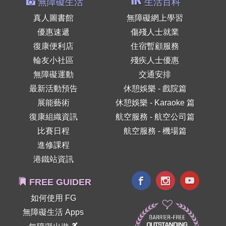
無障礙生活
生活百科
真人圖書館
無障礙網上學習
優惠速遞
傷殘人士就業
復康便利店
住宿暫顧服務
輪友小社區
殘疾人士優惠
無障礙運動
交通安排
最新活動預告
休憩娛樂 - 戲院篇
展能藝術
休憩娛樂 - Karaoke 篇
復康組織資訊
航空服務 - 航空公司篇
比賽日程
航空服務 - 機場篇
進修課程
港鐵站資訊
FREE GUIDER
如何使用 FG
無障礙生活 Apps