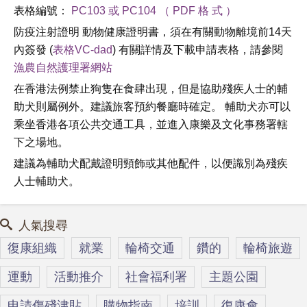
表格編號：
PC103 或 PC104 （ PDF 格 式 ）
防疫注射證明 動物健康證明書，須在有關動物離境前14天
內簽發 (
表格VC-dad
) 有關詳情及下載申請表格，請參閱
漁農自然護理署網站
在香港法例禁止狗隻在食肆出現，但是協助殘疾人士的輔
助犬則屬例外。建議旅客預約餐廳時確定。 輔助犬亦可以
乘坐香港各項公共交通工具，並進入康樂及文化事務署轄
下之場地。
建議為輔助犬配戴證明頸飾或其他配件，以便識別為殘疾
人士輔助犬。
人氣搜尋
復康組織
就業
輪椅交通
鑽的
輪椅旅遊
運動
活動推介
社會福利署
主題公園
申請傷殘津貼
購物指南
培訓
復康會