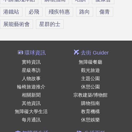
港鐵站
必飛
殘疾特惠
路向
傷青
展能藝術會
星群的士
環球資訊
去街 Guider
實時資訊
無障礙餐廳
星級專訪
觀光旅遊
人物故事
主題公園
輪椅旅遊推介
休憩公園
相關新聞
宗教建築/博物館
其他資訊
購物指南
無障礙大學生活
教育機構
每月通訊
休憩娛樂