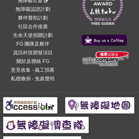
無障礙出遊
無障礙認證計劃
夥伴贊助計劃
社區合作推廣
生命天使捐贈計劃
FG 團隊及夥伴
資訊科技開發項目
關於及聯絡 FG
意見收集
-
義工招募
私穩條例
-
免責聲明