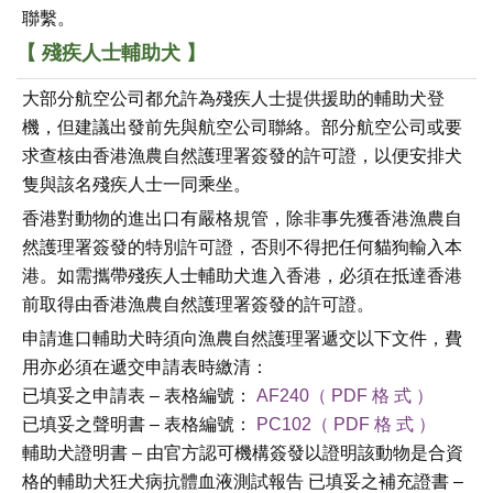
聯繫。
【 殘疾人士輔助犬 】
大部分航空公司都允許為殘疾人士提供援助的輔助犬登
機，但建議出發前先與航空公司聯絡。部分航空公司或要
求查核由香港漁農自然護理署簽發的許可證，以便安排犬
隻與該名殘疾人士一同乘坐。
香港對動物的進出口有嚴格規管，除非事先獲香港漁農自
然護理署簽發的特別許可證，否則不得把任何貓狗輸入本
港。如需攜帶殘疾人士輔助犬進入香港，必須在抵達香港
前取得由香港漁農自然護理署簽發的許可證。
申請進口輔助犬時須向漁農自然護理署遞交以下文件，費
用亦必須在遞交申請表時繳清：
已填妥之申請表 – 表格編號：
AF240（ PDF 格 式 ）
已填妥之聲明書 – 表格編號：
PC102（ PDF 格 式 ）
輔助犬證明書 – 由官方認可機構簽發以證明該動物是合資
格的輔助犬狂犬病抗體血液測試報告 已填妥之補充證書 –