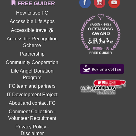
FREE GUIDER
How to use FG
Accessible Life Apps
Accessible travel
Accessible Recognition
Scheme
Partnership
Community Cooperation
Life Angel Donation
Program
FG team and partners
IT Development Project
About and contact FG
Comment Collection
-
Volunteer Recruitment
Privacy Policy
-
Disclaimer