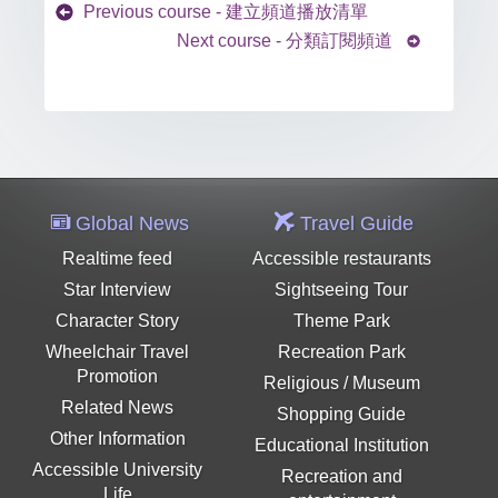
Previous course - 建立頻道播放清單
Next course - 分類訂閱頻道
Global News
Travel Guide
Realtime feed
Accessible restaurants
Star Interview
Sightseeing Tour
Character Story
Theme Park
Wheelchair Travel
Recreation Park
Promotion
Religious / Museum
Related News
Shopping Guide
Other Information
Educational Institution
Accessible University
Recreation and
Life