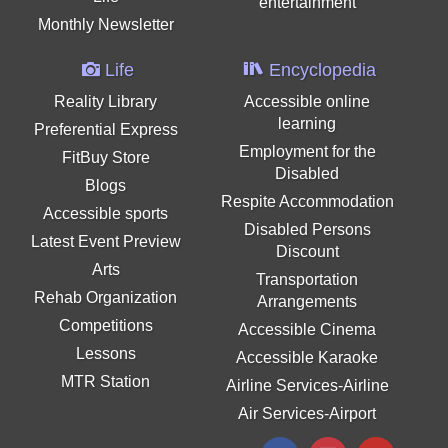
entertainment
Monthly Newsletter
Life
Encyclopedia
Reality Library
Accessible online
learning
Preferential Express
Employment for the
FitBuy Store
Disabled
Blogs
Respite Accommodation
Accessible sports
Disabled Persons
Latest Event Preview
Discount
Arts
Transportation
Rehab Organization
Arrangements
Competitions
Accessible Cinema
Lessons
Accessible Karaoke
MTR Station
Airline Services-Airline
Air Services-Airport