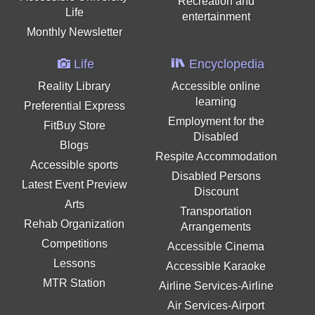
Recreation and
Life
entertainment
Monthly Newsletter
Life
Encyclopedia
Reality Library
Accessible online
learning
Preferential Express
Employment for the
FitBuy Store
Disabled
Blogs
Respite Accommodation
Accessible sports
Disabled Persons
Latest Event Preview
Discount
Arts
Transportation
Rehab Organization
Arrangements
Competitions
Accessible Cinema
Lessons
Accessible Karaoke
MTR Station
Airline Services-Airline
Air Services-Airport