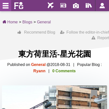
Home
Blogs
General
Recommend Blog
Follow the editor-in-chief
Report
東方荷里活-星光花園
Published on
General
@2018-08-31 | Popular Blog :
Ryann
|
0 Comments