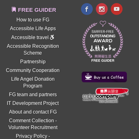
FREE GUIDER
How to use FG
Accessible Life Apps
Accessible travel
Accessible Recognition
Scheme
Partnership
Community Cooperation
Life Angel Donation
Program
FG team and partners
IT Development Project
About and contact FG
Comment Collection
-
Volunteer Recruitment
Privacy Policy
-