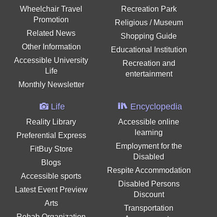
Wheelchair Travel
Recreation Park
Promotion
Religious / Museum
Related News
Shopping Guide
Other Information
Educational Institution
Accessible University
Recreation and
Life
entertainment
Monthly Newsletter
Life
Encyclopedia
Reality Library
Accessible online
learning
Preferential Express
Employment for the
FitBuy Store
Disabled
Blogs
Respite Accommodation
Accessible sports
Disabled Persons
Latest Event Preview
Discount
Arts
Transportation
Rehab Organization