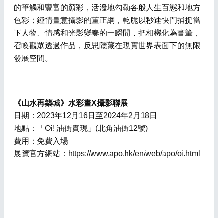
的筆觸和豐富的顏彩，活潑地勾勒各般人生百態和地方
色彩；鍾情畫意攝影的董正綱，乾脆以秒速快門捕捉當
下人物、情感和光影變奏的一瞬間，把相機化為畫筆，
召喚觀眾透過作品，反思隱藏在現實世界表面下的無限
發展空間。
《山水再築城》水彩畫
X攝影聯展
日期：2023年12月16日至2024年2月18日
地點：「Oi! 油街實現」(北角油街12號)
費用：免費入場
展覽官方網站：https://www.apo.hk/en/web/apo/oi.html