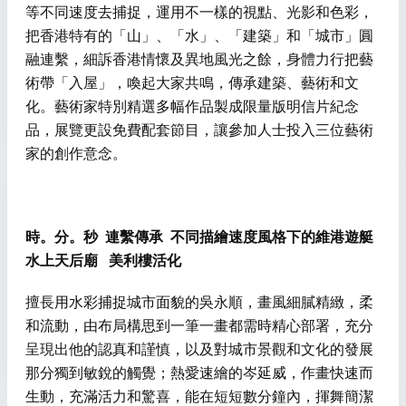
等不同速度去捕捉，運用不一樣的視點、光影和色彩，
把香港特有的「山」、「水」、「建築」和「城市」圓
融連繫，細訴香港情懷及異地風光之餘，身體力行把藝
術帶「入屋」，喚起大家共鳴，傳承建築、藝術和文
化。藝術家特別精選多幅作品製成限量版明信片紀念
品，展覽更設免費配套節目，讓參加人士投入三位藝術
家的創作意念。
時。分。秒
連繫傳承
不同描繪速度風格下的維港遊艇
水上天后廟
美利樓活化
擅長用水彩捕捉城市面貌的吳永順，畫風細膩精緻，柔
和流動，由布局構思到一筆一畫都需時精心部署，充分
呈現出他的認真和謹慎，以及對城市景觀和文化的發展
那分獨到敏銳的觸覺；熱愛速繪的岑延威，作畫快速而
生動，充滿活力和驚喜，能在短短數分鐘內，揮舞簡潔