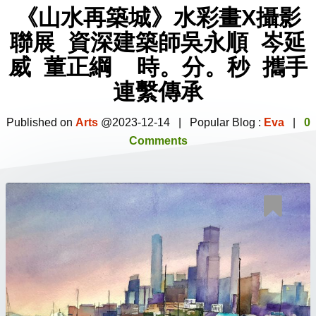
《山水再築城》水彩畫
X
攝影
聯展
資深建築師吳永順
岑延
威
董正綱
時。分。秒
攜手
連繫傳承
Published on
Arts
@2023-12-14 | Popular Blog :
Eva
|
0
Comments