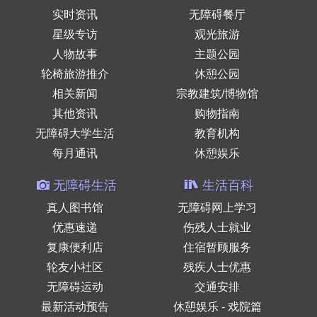
实时资讯
无障碍餐厅
星级专访
观光旅游
人物故事
主题公园
轮椅旅游推介
休憩公园
相关新闻
宗教建筑/博物馆
其他资讯
购物指南
无障碍大学生活
教育机构
每月通讯
休憩娱乐
无障碍生活
生活百科
真人图书馆
无障碍网上学习
优惠速递
伤残人士就业
复康便利店
住宿暂顾服务
轮友小社区
残疾人士优惠
无障碍运动
交通安排
最新活动预告
休憩娱乐 - 戏院篇