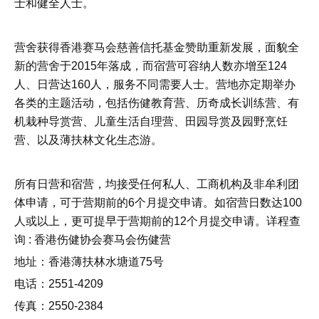
士和健全人士。
营舍获得香港赛马会慈善信托基金赞助重新发展，面貌全
新的营舍于2015年落成，而宿营可容纳人数亦增至124
人、日营达160人，服务不同需要人士。营地亦定期举办
各类的主题活动，包括伤健教育营、历奇成长训练营、有
机栽种导赏营、儿童生活自理营、田园导赏及园野烹饪
营、以及薄扶林文化生态游。
所有日营和宿营，均接受任何私人、工商机构及非牟利团
体申请，可于营期前的6个月提交申请。如宿营日数达100
人或以上，更可提早于营期前的12个月提交申请。详程查
询 : 香港伤健协会赛马会伤健营
地址：香港薄扶林水塘道75号
电话：2551-4209
传真：2550-2384