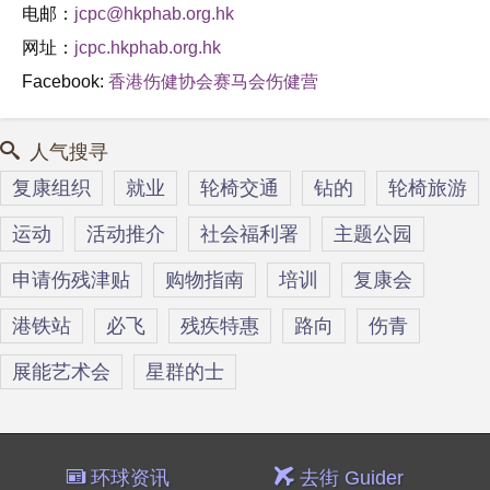
电邮：
jcpc@hkphab.org.hk
网址：
jcpc.hkphab.org.hk
Facebook:
香港伤健协会赛马会伤健营
人气搜寻
复康组织
就业
轮椅交通
钻的
轮椅旅游
运动
活动推介
社会福利署
主题公园
申请伤残津贴
购物指南
培训
复康会
港铁站
必飞
残疾特惠
路向
伤青
展能艺术会
星群的士
环球资讯
去街 Guider