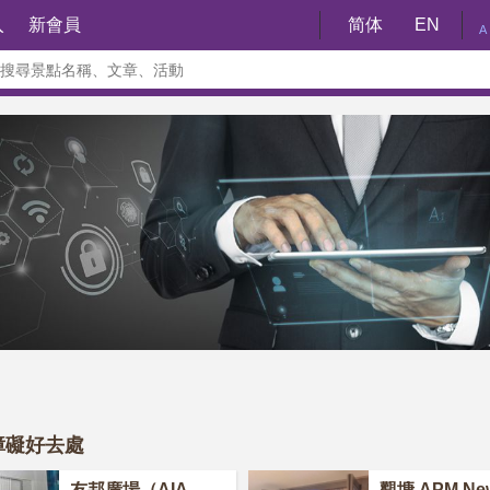
入
新會員
简体
EN
A
障礙好去處
友邦廣場（AIA
觀塘 APM Ne