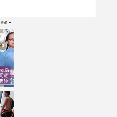
更多
7歲腦
調遭
老師
百名