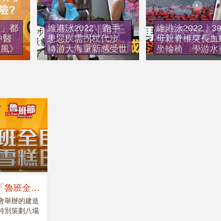
作」都
維港泳2022｜跑手
維港泳2022｜3
中醫
患惡疾需拐杖代步
母親脊椎突長血
中風》
轉游大海重新感受世
坐輪椅 學游水
湯水
界
渡海衝線
空公
長情陪伴15年 熱心
成擔
男帶「半癱輪椅兄
罕病
弟」玩遍全國
遊夢
「魯班全民
會舉辦的建造
特別策劃八場
.