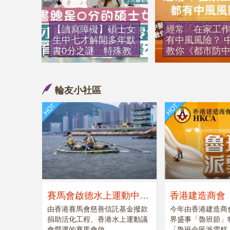
【讀寫障礙】碩士女
經常「在家工
生中七才解開多年默
有中風風險？ 
書0分之謎 特殊教
教你《都市防
育老師：讀寫障礙不
內附2款防三高
是病
食譜
輪友小社區
IVE學生研「防跌
先天疾病 ︳航
易」應用程式 AI判
司改造6個機位
辨長者復康動作準確
架床 助2.15米
率九成
女生圓出國旅
賽馬會啟德水上運動中心
香港建造商會
今夏啟動 活化70年代舊
派雪糕日」
由香港賽馬會慈善信託基金撥款
今年由香港建造商
捐助活化工程、香港水上運動議
界盛事「魯班節」
啟德消防局大樓紅白建築
會營運的賽馬會啟...
「魯班全民派雪糕..