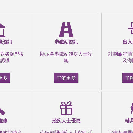
織資訊
港鐵站資訊
出入
士對各類型復
顯示各港鐵站殘疾人士設
計劃旅程前
訊認識
施
及海
更多
了解更多
了
維修
殘疾人士優惠
輔
修的協助者
介紹相關殘疾人士的生活
比較各個機