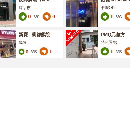
Tower）
寫字樓
卡啦OK
0
vs
0
1
vs
新寶 - 凱都戲院
PMQ元創方
戲院
特色景點
vs
1
1
vs
0