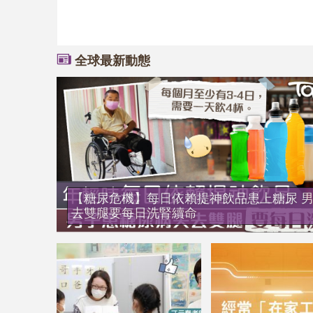
全球最新動態
【糖尿危機】每日依賴提神飲品患上糖尿 
去雙腿要每日洗腎續命