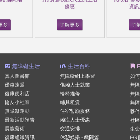
優惠
資訊
更多
了解更多
了
無障礙生活
生活百科
F
真人圖書館
無障礙網上學習
如何
優惠速遞
傷殘人士就業
無障
復康便利店
輪椅維修
無
輪友小社區
輔具租賃
無障
無障礙運動
住宿暫顧服務
夥伴
最新活動預告
殘疾人士優惠
社區
展能藝術
交通安排
生命
復康組織資訊
休憩娛樂 - 戲院篇
FG