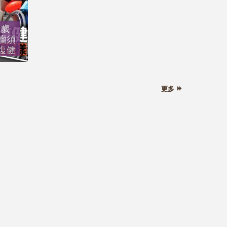
9歲
瘤須
復健
更多