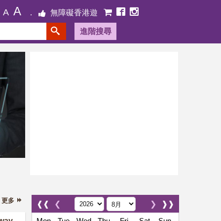
A
A
無障礙香港遊
進階搜尋
東華三院「智易洗」
WE:moi 助弱能
人士投身零售行
業
更多
❰❰
❮
❯
❱❱
way
Mon
Tue
Wed
Thu
Fri
Sat
Sun