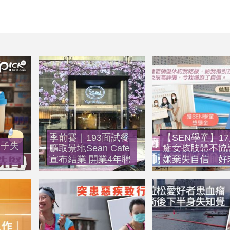
季前賽｜193面試餐
【SEN學童】1
男子失
廳取景地Sean Cafe
癱女孩肢體不協
宣布結業 開業4年聘
嫌棄失自信 好
請殘疾人士支持社會
鼓勵點醒跳升逾
共融
考全級第二