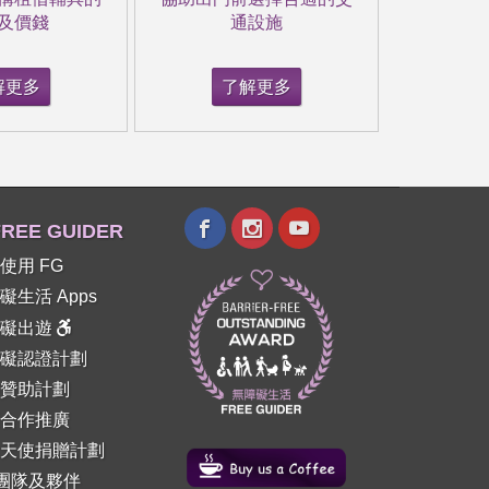
及價錢
通設施
解更多
了解更多
REE GUIDER
使用 FG
礙生活 Apps
障礙出遊
礙認證計劃
贊助計劃
合作推廣
天使捐贈計劃
 團隊及夥伴