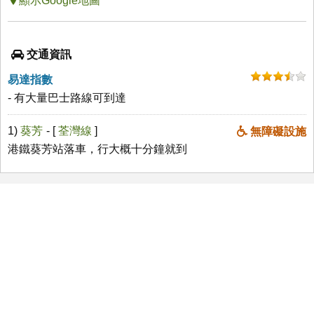
顯示Google地圖
交通資訊
易達指數
- 有大量巴士路線可到達
1)
葵芳
- [
荃灣線
]
無障礙設施
港鐵葵芳站落車，行大概十分鐘就到