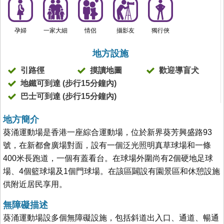
孕婦
一家大細
情侶
攝影友
獨行俠
地方設施
引路徑
摸讀地圖
歡迎導盲犬
地鐵可到達 (步行15分鐘內)
巴士可到達 (步行15分鐘內)
地方簡介
葵涌運動場是香港一座綜合運動場，位於新界葵芳興盛路93
號，在新都會廣場對面，設有一個泛光照明真草球場和一條
400米長跑道，一個有蓋看台。在球場外圍尚有2個硬地足球
場、4個籃球場及1個門球場。在該區闢設有園景區和休憩設施
供附近居民享用。
無障礙描述
葵涌運動場設多個無障礙設施，包括斜道出入口、通道、暢通