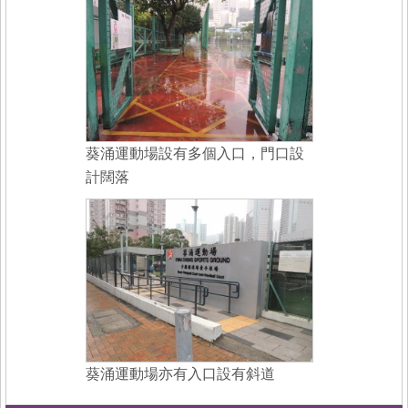
葵涌運動場設有多個入口，門口設
計闊落
葵涌運動場亦有入口設有斜道