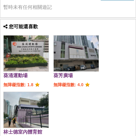
暫時未有任何相關遊記
您可能還喜歡
葵涌運動場
葵芳廣場
無障礙指數: 1.8
無障礙指數: 4.0
林士德室內體育館