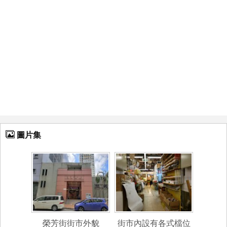
圖片集
榮芳街街市外貌
街市內設有各式檔位