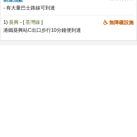
- 有大量巴士路線可到達
1)
葵興
- [
荃灣線
]
無障礙設施
港鐵葵興站C出口步行10分鐘便到達