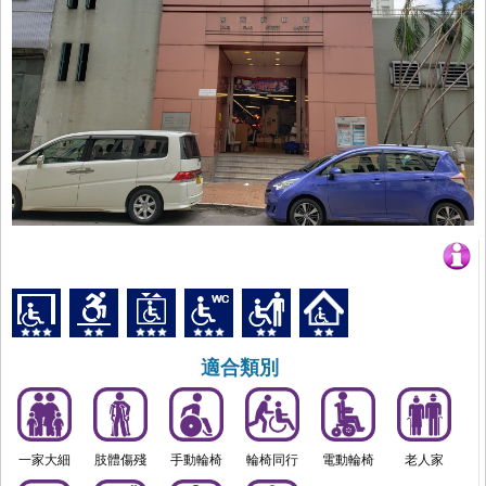
適合類別
一家大細
肢體傷殘
手動輪椅
輪椅同行
電動輪椅
老人家