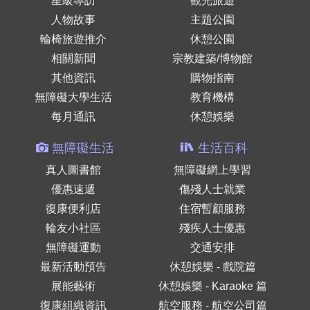
星級專訪
觀光旅遊
人物故事
主題公園
輪椅旅遊推介
休憩公園
相關新聞
宗教建築/博物館
其他資訊
購物指南
無障礙大學生活
教育機構
每月通訊
休憩娛樂
無障礙生活
生活百科
真人圖書館
無障礙網上學習
優惠速遞
傷殘人士就業
復康便利店
住宿暫顧服務
輪友小社區
殘疾人士優惠
無障礙運動
交通安排
最新活動預告
休憩娛樂 - 戲院篇
展能藝術
休憩娛樂 - Karaoke 篇
復康組織資訊
航空服務 - 航空公司篇