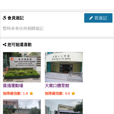
會員遊記
寫遊記
暫時未有任何相關遊記
您可能還喜歡
葵涌運動場
大窩口體育館
無障礙指數: 1.8
無障礙指數: 4.0