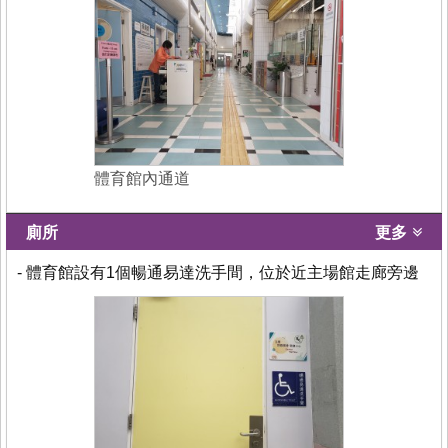
體育館內通道
廁所
更多
- 體育館設有1個暢通易達洗手間，位於近主場館走廊旁邊