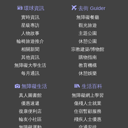
環球資訊
去街 Guider
實時資訊
無障礙餐廳
星級專訪
觀光旅遊
人物故事
主題公園
輪椅旅遊推介
休憩公園
相關新聞
宗教建築/博物館
其他資訊
購物指南
無障礙大學生活
教育機構
每月通訊
休憩娛樂
無障礙生活
生活百科
真人圖書館
無障礙網上學習
優惠速遞
傷殘人士就業
復康便利店
住宿暫顧服務
輪友小社區
殘疾人士優惠
無障礙運動
交通安排