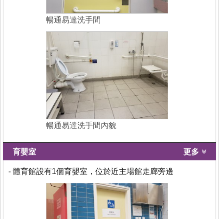
暢通易達洗手間
暢通易達洗手間內貌
育嬰室
更多
- 體育館設有1個育嬰室，位於近主場館走廊旁邊