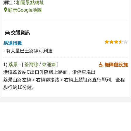
網址 :
相關景點網址
顯示Google地圖
交通資訊
易達指數
- 有大量巴士路線可到達
1)
荔景
- [
荃灣線
/
東涌線
]
無障礙設施
港鐵荔景站C出口升降機上路面，沿停車場出
荔景山路左轉＞右轉聯接路＞右轉上麗祖路直行即到。全程
步行約10分鐘。