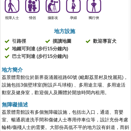
視障人士
情侶
攝影友
孕婦
獨行俠
地方設施
引路徑
摸讀地圖
歡迎導盲犬
地鐵可到達 (步行15分鐘內)
巴士可到達 (步行15分鐘內)
地方簡介
荔景體育館位於新界葵涌麗祖路60號 (毗鄰荔景村及悅麗苑)，
設施包括3個壁球室(附設乒乓球檯) 、多用途主場、多用途活
動室及健身室，歡迎個人及團體於開放時間內租用。
無障礙描述
荔景體育館設有多個無障礙設施，包括出入口，通道、育嬰
室、暢通易達洗手間和傷健人士專用停車位等，設計充份考慮
輪椅/傷殘人士的需要。大部份高低不平的地方設有斜道，而斜