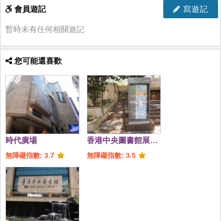
會員遊記
寫遊記
暫時未有任何相關遊記
您可能還喜歡
時代廣場
香港中央圖書館展覽
館
無障礙指數: 3.7
無障礙指數: 3.5