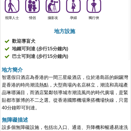
視障人士
情侶
攝影友
孕婦
獨行俠
地方設施
歡迎導盲犬
地鐵可到達 (步行15分鐘內)
巴士可到達 (步行15分鐘內)
地方簡介
智選假日酒店為香港的一間三星級酒店，位於港島區的銅鑼灣
是香港的時尚潮流熱點，大型商場內名店林立，潮流和高端產
品琳瑯滿目，而酒店緊鄰領導城市潮流風尚的時代廣場，是緊
貼都市脈博的不二之選。從香港國際機場乘搭機場快線，只需
40分鐘即可到達。
無障礙描述
設多個無障礙設施，包括出入口、通道、升降機和暢通易達洗