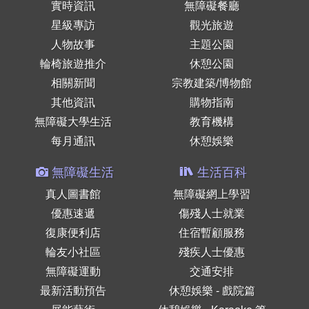
實時資訊
無障礙餐廳
星級專訪
觀光旅遊
人物故事
主題公園
輪椅旅遊推介
休憩公園
相關新聞
宗教建築/博物館
其他資訊
購物指南
無障礙大學生活
教育機構
每月通訊
休憩娛樂
無障礙生活
生活百科
真人圖書館
無障礙網上學習
優惠速遞
傷殘人士就業
復康便利店
住宿暫顧服務
輪友小社區
殘疾人士優惠
無障礙運動
交通安排
最新活動預告
休憩娛樂 - 戲院篇