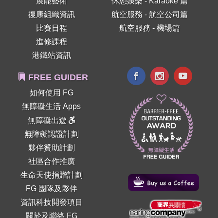
展能藝術
休憩娛樂 - Karaoke 篇
復康組織資訊
航空服務 - 航空公司篇
比賽日程
航空服務 - 機場篇
進修課程
港鐵站資訊
FREE GUIDER
如何使用 FG
無障礙生活 Apps
無障礙出遊
無障礙認證計劃
夥伴贊助計劃
社區合作推廣
生命天使捐贈計劃
FG 團隊及夥伴
資訊科技開發項目
關於及聯絡 FG