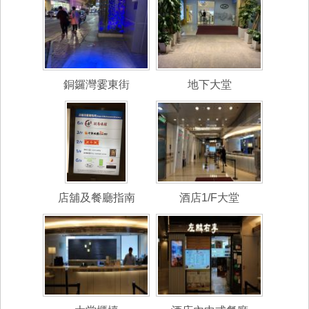
銅鑼灣霎東街
地下大堂
店舖及餐廳指南
酒店1/F大堂