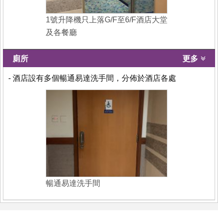
1號升降機只上落G/F至6/F酒店大堂
及各餐廳
廁所
更多
- 酒店設有多個暢通易達洗手間，分佈於酒店各處
暢通易達洗手間