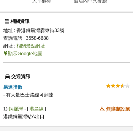
大堂櫃檯
酒店內中式餐廳
相關資訊
地址 : 香港銅鑼灣霎東街33號
查詢電話 : 3558-6688
網址 :
相關景點網址
顯示Google地圖
交通資訊
易達指數
- 有大量巴士路線可到達
1)
銅鑼灣
- [
港島線
]
無障礙設施
港鐵銅鑼灣站A出口