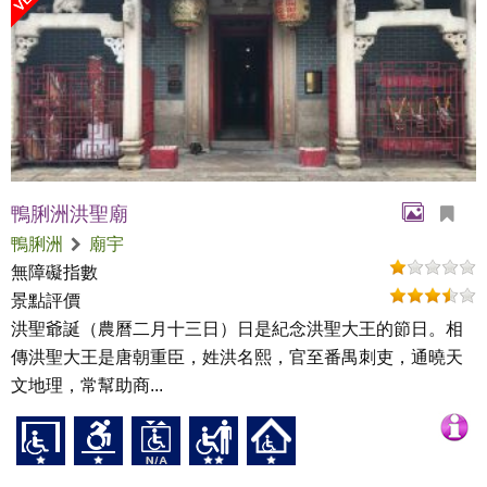
鴨脷洲洪聖廟
鴨脷洲
廟宇
無障礙指數
景點評價
洪聖爺誕（農曆二月十三日）日是紀念洪聖大王的節日。相
傳洪聖大王是唐朝重臣，姓洪名熙，官至番禺刺吏，通曉天
文地理，常幫助商...