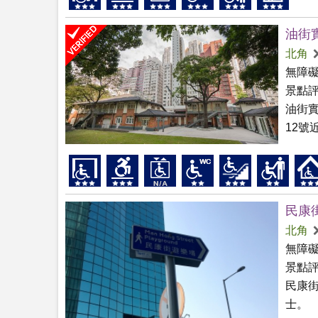
油街
北角
無障
景點
油街
12
民康
北角
無障
景點
民康
士。