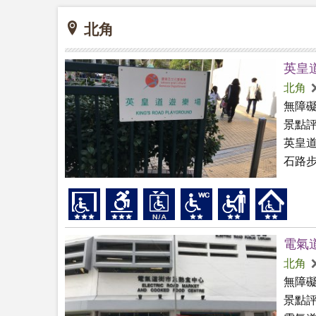
北角
英皇
北角
無障
景點
英皇
石路
電氣
北角
無障
景點