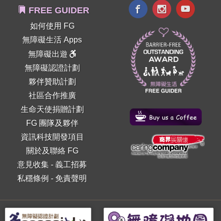
FREE GUIDER
如何使用 FG
無障礙生活 Apps
無障礙出遊
無障礙認證計劃
夥伴贊助計劃
社區合作推廣
生命天使捐贈計劃
FG 團隊及夥伴
資訊科技開發項目
關於及聯絡 FG
意見收集
-
義工招募
私穩條例
-
免責聲明