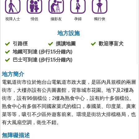
視障人士
情侶
攝影友
孕婦
獨行俠
地方設施
引路徑
摸讀地圖
歡迎導盲犬
地鐵可到達 (步行15分鐘內)
巴士可到達 (步行15分鐘內)
地方簡介
電氣道街市位於炮台山電氣道市政大廈，是區內具規模的兩層
街市，大樓亦設有公共圖書館，背靠城市花園。地下及2樓為
街市，設有96個檔位；2樓為熟食中心，設有約十多個檔位。
熟食中心有多個不同國家菜式的檔口，泰國菜、印度菜、廣東
菜等等，吸引不少區外遊客前來。環境是街坊大排檔格局，也
有大風扇空調，衛生不錯。
無障礙描述