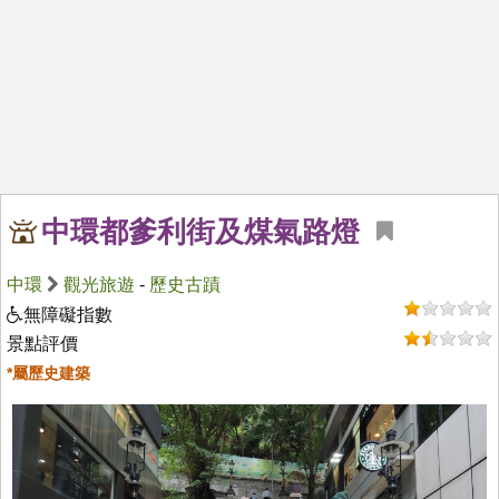
中環都爹利街及煤氣路燈
中環
觀光旅遊
-
歷史古蹟
無障礙指數
景點評價
*屬歷史建築