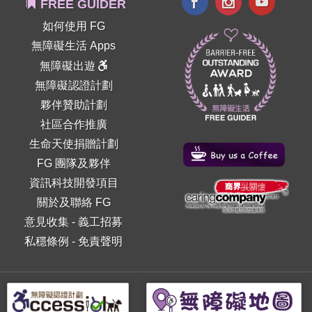
FREE GUIDER
如何使用 FG
無障礙生活 Apps
無障礙出遊
無障礙認證計劃
夥伴贊助計劃
社區合作推廣
生命天使捐贈計劃
FG 團隊及夥伴
資訊科技開發項目
關於及聯絡 FG
意見收集
-
義工招募
私穩條例
-
免責聲明