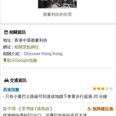
都爹利街的街景
相關資訊
地址 : 香港中環都爹利街
網址 :
相關景點網址
相關介紹 :
Discover Hong Kong
顯示Google地圖
交通資訊
易達指數
- 只有小量巴士路線可到達或地鐵下車要步行超過 20 分鐘
1)
中環
- [
荃灣線
/
港島線
]
無障礙設施
從港鐵中環站D1出口，沿畢打街前往皇后大道