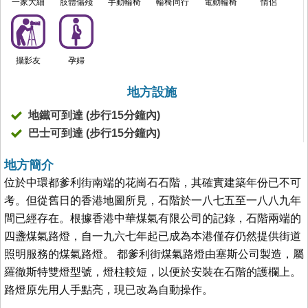
一家大細
肢體傷殘
手動輪椅
輪椅同行
電動輪椅
情侶
攝影友
孕婦
地方設施
地鐵可到達 (步行15分鐘內)
巴士可到達 (步行15分鐘內)
地方簡介
位於中環都爹利街南端的花崗石石階，其確實建築年份已不可
考。但從舊日的香港地圖所見，石階於一八七五至一八八九年
間已經存在。根據香港中華煤氣有限公司的記錄，石階兩端的
四盞煤氣路燈，自一九六七年起已成為本港僅存仍然提供街道
照明服務的煤氣路燈。 都爹利街煤氣路燈由塞斯公司製造，屬
羅徹斯特雙燈型號，燈柱較短，以便於安裝在石階的護欄上。
路燈原先用人手點亮，現已改為自動操作。