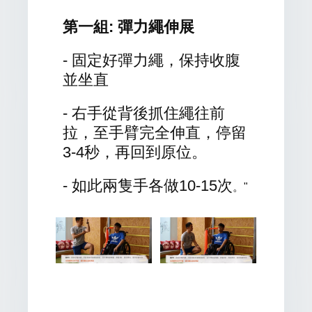
第一組: 彈力繩伸展
- 固定好彈力繩，保持收腹
並坐直
- 右手從背後抓住繩往前
拉，至手臂完全伸直，停留
3-4秒，再回到原位。
- 如此兩隻手各做10-15次
。"