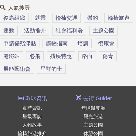
人氣搜尋
復康組織
就業
輪椅交通
鑽的
輪椅旅遊
運動
活動推介
社會福利署
主題公園
申請傷殘津貼
購物指南
培訓
復康會
港鐵站
必飛
殘疾特惠
路向
傷青
展能藝術會
星群的士
環球資訊
去街 Guider
實時資訊
無障礙餐廳
星級專訪
觀光旅遊
人物故事
主題公園
輪椅旅遊推介
休憩公園