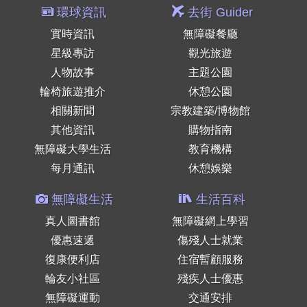
環球資訊
去街 Guider
實時資訊
無障礙餐廳
星級專訪
觀光旅遊
人物故事
主題公園
輪椅旅遊推介
休憩公園
相關新聞
宗教建築/博物館
其他資訊
購物指南
無障礙大學生活
教育機構
每月通訊
休憩娛樂
無障礙生活
生活百科
真人圖書館
無障礙網上學習
優惠速遞
傷殘人士就業
復康便利店
住宿暫顧服務
輪友小社區
殘疾人士優惠
無障礙運動
交通安排