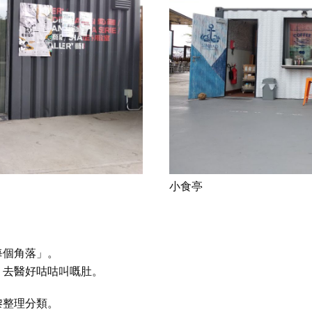
小食亭
每個角落」。
，去醫好咕咕叫嘅肚。
嚟整理分類。