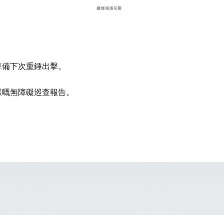
準備下次重錘出擊。
樣嘅無障礙巡查報告。