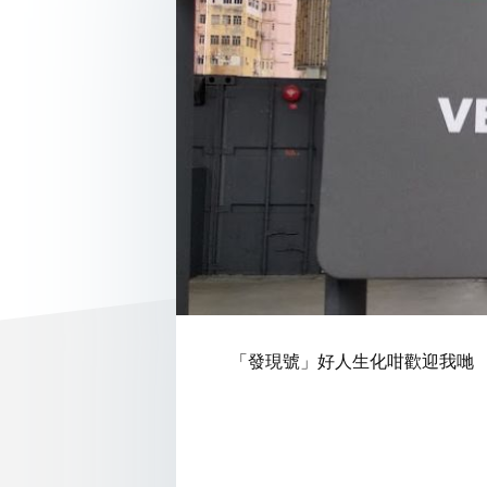
「發現號」好人生化咁歡迎我哋