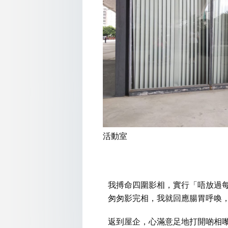
活動室
我搏命四圍影相，實行「唔放過
​匆匆影完相，我就回應腸胃呼喚
返到屋企，心滿意足地打開啲相